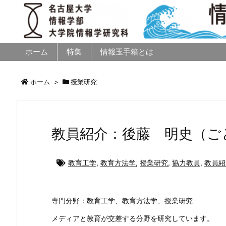
ホーム
特集
情報玉手箱とは
ホーム
>
授業研究
教員紹介：後藤 明史（ご
教育工学
,
教育方法学
,
授業研究
,
協力教員
,
教員紹
専門分野：教育工学、教育方法学、授業研究
メディアと教育が交差する分野を研究しています。