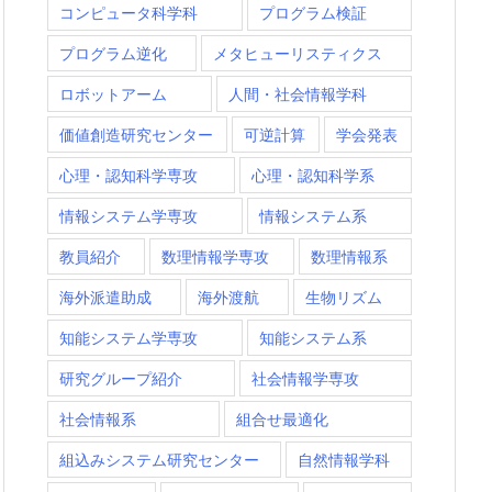
コンピュータ科学科
プログラム検証
プログラム逆化
メタヒューリスティクス
ロボットアーム
人間・社会情報学科
価値創造研究センター
可逆計算
学会発表
心理・認知科学専攻
心理・認知科学系
情報システム学専攻
情報システム系
教員紹介
数理情報学専攻
数理情報系
海外派遣助成
海外渡航
生物リズム
知能システム学専攻
知能システム系
研究グループ紹介
社会情報学専攻
社会情報系
組合せ最適化
組込みシステム研究センター
自然情報学科