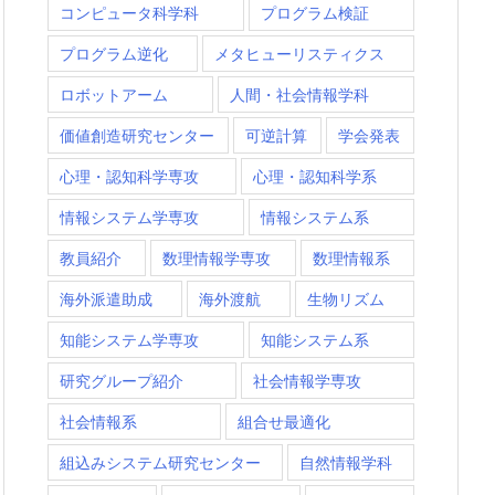
コンピュータ科学科
プログラム検証
プログラム逆化
メタヒューリスティクス
ロボットアーム
人間・社会情報学科
価値創造研究センター
可逆計算
学会発表
心理・認知科学専攻
心理・認知科学系
情報システム学専攻
情報システム系
教員紹介
数理情報学専攻
数理情報系
海外派遣助成
海外渡航
生物リズム
知能システム学専攻
知能システム系
研究グループ紹介
社会情報学専攻
社会情報系
組合せ最適化
組込みシステム研究センター
自然情報学科