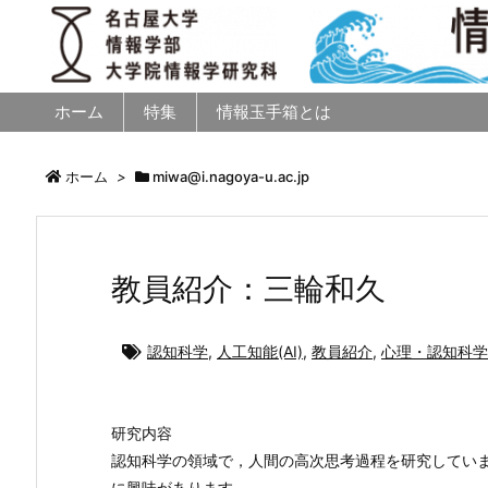
ホーム
特集
情報玉手箱とは
ホーム
>
miwa@i.nagoya-u.ac.jp
教員紹介：三輪和久
認知科学
,
人工知能(AI)
,
教員紹介
,
心理・認知科学
研究内容
認知科学の領域で，人間の高次思考過程を研究してい
に興味があります。