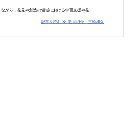
がら，発見や創造の領域における学習支援や発 ...
記事を読む
教員紹介：三輪和久