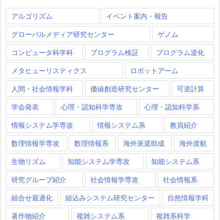
アルゴリズム
イベント案内・報告
グローバルメディア研究センター
ゲノム
コンピュータ科学科
プログラム検証
プログラム逆化
メタヒューリスティクス
ロボットアーム
人間・社会情報学科
価値創造研究センター
可逆計算
学会発表
心理・認知科学専攻
心理・認知科学系
情報システム学専攻
情報システム系
教員紹介
数理情報学専攻
数理情報系
海外派遣助成
海外渡航
生物リズム
知能システム学専攻
知能システム系
研究グループ紹介
社会情報学専攻
社会情報系
組合せ最適化
組込みシステム研究センター
自然情報学科
著作物紹介
複雑システム系
複雑系科学