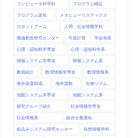
コンピュータ科学科
プログラム検証
プログラム逆化
メタヒューリスティクス
ロボットアーム
人間・社会情報学科
価値創造研究センター
可逆計算
学会発表
心理・認知科学専攻
心理・認知科学系
情報システム学専攻
情報システム系
教員紹介
数理情報学専攻
数理情報系
海外派遣助成
海外渡航
生物リズム
知能システム学専攻
知能システム系
研究グループ紹介
社会情報学専攻
社会情報系
組合せ最適化
組込みシステム研究センター
自然情報学科