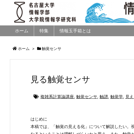
ホーム
特集
情報玉手箱とは
ホーム
>
触覚センサ
見る触覚センサ
複雑系計算論講座
,
触覚センサ
,
触譜
,
触覚学
,
見え
はじめに
本稿では、「触覚の見える化」について解説したい。
なるということは理解しづらいかと思う。また、触覚