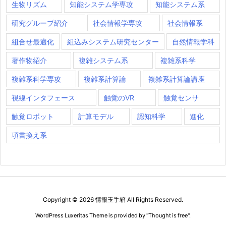
生物リズム
知能システム学専攻
知能システム系
研究グループ紹介
社会情報学専攻
社会情報系
組合せ最適化
組込みシステム研究センター
自然情報学科
著作物紹介
複雑システム系
複雑系科学
複雑系科学専攻
複雑系計算論
複雑系計算論講座
視線インタフェース
触覚のVR
触覚センサ
触覚ロボット
計算モデル
認知科学
進化
項書換え系
Copyright ©
2026
情報玉手箱
All Rights Reserved.
WordPress Luxeritas Theme is provided by "
Thought is free
".