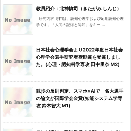
教員紹介：北神慎司（きたがみ しんじ）
研究内容 専門は、認知心理学および応用認知心理
学です。「人間の記憶と認知」をキー ...
日本社会心理学会より2022年度日本社会
心理学会若手研究者奨励賞を受賞しまし
た。(心理・認知科学専攻 田中里奈 M2)
競歩の反則判定、スマホ×AIで 名大選手
の論文が国際学会金賞(知能システム学専
攻 鈴木智大 M1)