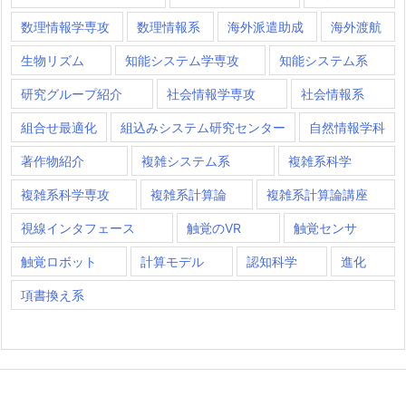
数理情報学専攻
数理情報系
海外派遣助成
海外渡航
生物リズム
知能システム学専攻
知能システム系
研究グループ紹介
社会情報学専攻
社会情報系
組合せ最適化
組込みシステム研究センター
自然情報学科
著作物紹介
複雑システム系
複雑系科学
複雑系科学専攻
複雑系計算論
複雑系計算論講座
視線インタフェース
触覚のVR
触覚センサ
触覚ロボット
計算モデル
認知科学
進化
項書換え系