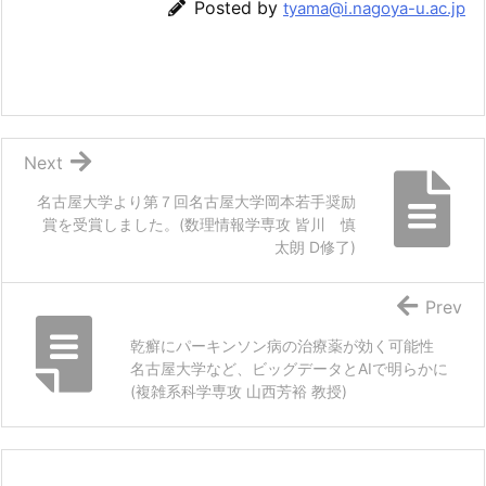
Posted by
tyama@i.nagoya-u.ac.jp
Next
名古屋大学より第７回名古屋大学岡本若手奨励
賞を受賞しました。(数理情報学専攻 皆川 慎
太朗 D修了)
Prev
乾癬にパーキンソン病の治療薬が効く可能性
名古屋大学など、ビッグデータとAIで明らかに
(複雑系科学専攻 山西芳裕 教授)