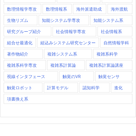
数理情報学専攻
数理情報系
海外派遣助成
海外渡航
生物リズム
知能システム学専攻
知能システム系
研究グループ紹介
社会情報学専攻
社会情報系
組合せ最適化
組込みシステム研究センター
自然情報学科
著作物紹介
複雑システム系
複雑系科学
複雑系科学専攻
複雑系計算論
複雑系計算論講座
視線インタフェース
触覚のVR
触覚センサ
触覚ロボット
計算モデル
認知科学
進化
項書換え系