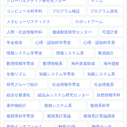
グローバルメディア研究センター
ゲノム
コンピュータ科学科
プログラム検証
プログラム逆化
メタヒューリスティクス
ロボットアーム
人間・社会情報学科
価値創造研究センター
可逆計算
学会発表
心理・認知科学専攻
心理・認知科学系
情報システム学専攻
情報システム系
教員紹介
数理情報学専攻
数理情報系
海外派遣助成
海外渡航
生物リズム
知能システム学専攻
知能システム系
研究グループ紹介
社会情報学専攻
社会情報系
組合せ最適化
組込みシステム研究センター
自然情報学科
著作物紹介
複雑システム系
複雑系科学
複雑系科学専攻
複雑系計算論
複雑系計算論講座
視線インタフェース
触覚のVR
触覚センサ