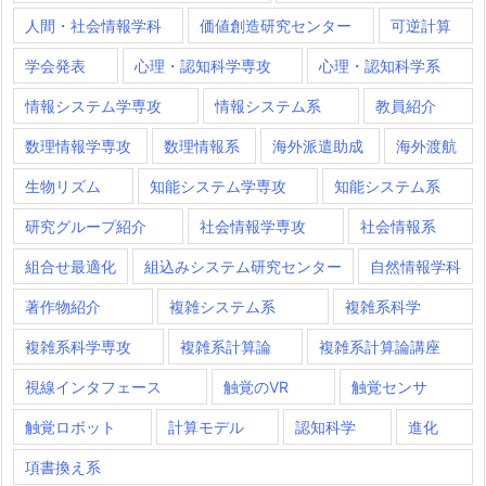
人間・社会情報学科
価値創造研究センター
可逆計算
学会発表
心理・認知科学専攻
心理・認知科学系
情報システム学専攻
情報システム系
教員紹介
数理情報学専攻
数理情報系
海外派遣助成
海外渡航
生物リズム
知能システム学専攻
知能システム系
研究グループ紹介
社会情報学専攻
社会情報系
組合せ最適化
組込みシステム研究センター
自然情報学科
著作物紹介
複雑システム系
複雑系科学
複雑系科学専攻
複雑系計算論
複雑系計算論講座
視線インタフェース
触覚のVR
触覚センサ
触覚ロボット
計算モデル
認知科学
進化
項書換え系