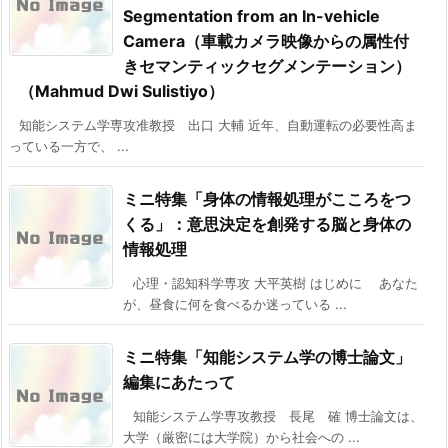
Segmentation from an In-vehicle
Camera（車載カメラ映像からの属性付
きセマンティックセグメンテーション）
（Mahmud Dwi Sulistiyo）
知能システム学専攻准教授 出口 大輔 近年、自動運転の必要性高ま
っている一方で、 ...
ミニ特集「身体の情報処理がこころをつ
くる」：意思決定を創発する脳と身体の
情報処理
心理・認知科学専攻 大平英樹 はじめに あなた
が、昼食に何を食べるか迷っている ...
ミニ特集「知能システム学の博士論文」
編集にあたって
知能システム学専攻教授 長尾 確 博士論文は、
大学（厳密には大学院）から社会への ...