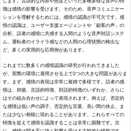
します。言語的な内容や態度といった多種多様な音声の特
徴は感情の影響を受けます。そのため、音声コミュニケー
ションを理解するためには、感情の認識が不可欠です。感
情の認識は、ユーザー支援エージェントや「顧客の声」の
分析、話者の感情に共感する人間のような音声対話システ
ム、運転者のイライラ感などの人間の心理状態の検出な
ど、多くの実用的な応用例があります。
これまでに数多くの感情認識の研究が行われてきました
が、実際の環境に適用させる上で2つの大きな問題がありま
す。まず、感情の表現は非常に複雑で多様です。話者の感
情は、抑揚、言語的特徴、対話的特徴のいずれか、さらに
はその組み合わせによって表現されます。例えば、否定的
な感情は低い声の調子、否定的な言葉、長い間の休止、ま
たは少ない相槌に現れることがあります。これらすべての
特徴を捉えて感情を認識することは非常に困難です。次
に、感情は聞き手に強く影響を受ける主観的な情報です。