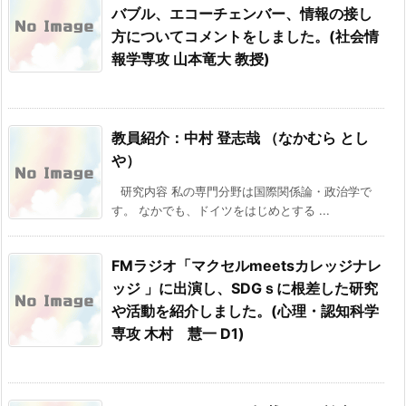
バブル、エコーチェンバー、情報の接し
方についてコメントをしました。(社会情
報学専攻 山本竜大 教授)
教員紹介：中村 登志哉 （なかむら とし
や）
研究内容 私の専門分野は国際関係論・政治学で
す。 なかでも、ドイツをはじめとする ...
FMラジオ「マクセルmeetsカレッジナレ
ッジ 」に出演し、SDGｓに根差した研究
や活動を紹介しました。(心理・認知科学
専攻 木村 慧一 D1)