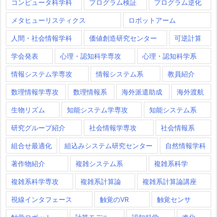
コンピュータ科学科
プログラム検証
プログラム逆化
メタヒューリスティクス
ロボットアーム
人間・社会情報学科
価値創造研究センター
可逆計算
学会発表
心理・認知科学専攻
心理・認知科学系
情報システム学専攻
情報システム系
教員紹介
数理情報学専攻
数理情報系
海外派遣助成
海外渡航
生物リズム
知能システム学専攻
知能システム系
研究グループ紹介
社会情報学専攻
社会情報系
組合せ最適化
組込みシステム研究センター
自然情報学科
著作物紹介
複雑システム系
複雑系科学
複雑系科学専攻
複雑系計算論
複雑系計算論講座
視線インタフェース
触覚のVR
触覚センサ