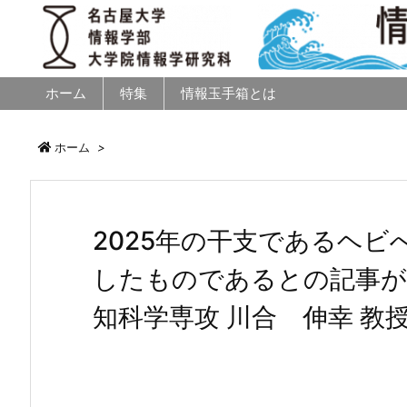
ホーム
特集
情報玉手箱とは
ホーム
>
2025年の干支であるヘ
したものであるとの記事が
知科学専攻 川合 伸幸 教授