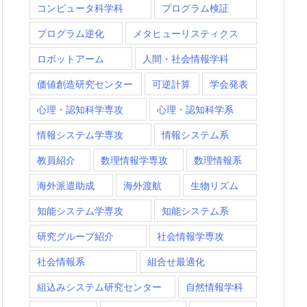
コンピュータ科学科
プログラム検証
プログラム逆化
メタヒューリスティクス
ロボットアーム
人間・社会情報学科
価値創造研究センター
可逆計算
学会発表
心理・認知科学専攻
心理・認知科学系
情報システム学専攻
情報システム系
教員紹介
数理情報学専攻
数理情報系
海外派遣助成
海外渡航
生物リズム
知能システム学専攻
知能システム系
研究グループ紹介
社会情報学専攻
社会情報系
組合せ最適化
組込みシステム研究センター
自然情報学科