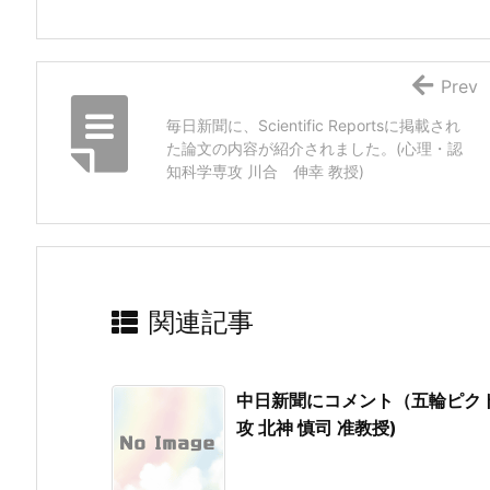
Prev
毎日新聞に、Scientific Reportsに掲載され
た論文の内容が紹介されました。(心理・認
知科学専攻 川合 伸幸 教授)
関連記事
中日新聞にコメント（五輪ピク
攻 北神 慎司 准教授)