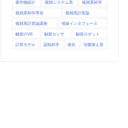
著作物紹介
複雑システム系
複雑系科学
複雑系科学専攻
複雑系計算論
複雑系計算論講座
視線インタフェース
触覚のVR
触覚センサ
触覚ロボット
計算モデル
認知科学
進化
項書換え系