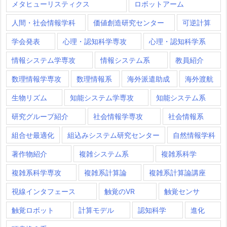
メタヒューリスティクス
ロボットアーム
人間・社会情報学科
価値創造研究センター
可逆計算
学会発表
心理・認知科学専攻
心理・認知科学系
情報システム学専攻
情報システム系
教員紹介
数理情報学専攻
数理情報系
海外派遣助成
海外渡航
生物リズム
知能システム学専攻
知能システム系
研究グループ紹介
社会情報学専攻
社会情報系
組合せ最適化
組込みシステム研究センター
自然情報学科
著作物紹介
複雑システム系
複雑系科学
複雑系科学専攻
複雑系計算論
複雑系計算論講座
視線インタフェース
触覚のVR
触覚センサ
触覚ロボット
計算モデル
認知科学
進化