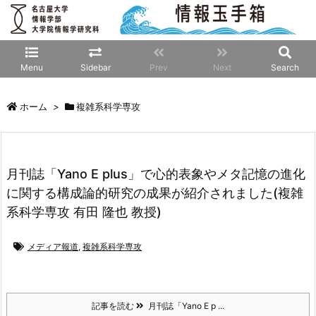
Menu
Sidebar
Prev
Next
Search
ホーム
>
複雑系科学専攻
月刊誌「Yano E plus」で心的表象やメタ記憶の進化
に関する構成論的研究の成果が紹介されました(複雑
系科学専攻 有田 隆也 教授)
メディア報道
,
複雑系科学専攻
記事を読む
月刊誌「Yano E p ...