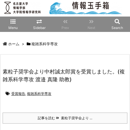
Menu
Sidebar
Prev
Next
Search
ホーム
>
複雑系科学専攻
素粒子奨学会より中村誠太郎賞を受賞しました。(複
雑系科学専攻 渡邉 真隆 助教)
受賞報告
,
複雑系科学専攻
記事を読む
素粒子奨学会より ...