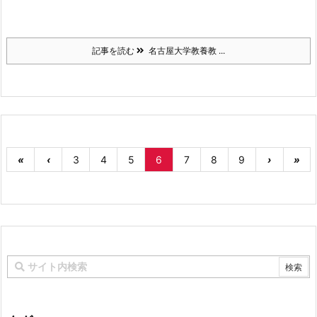
記事を読む
名古屋大学教養教 ...
«
‹
3
4
5
6
7
8
9
›
»