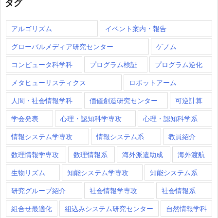
タグ
アルゴリズム
イベント案内・報告
グローバルメディア研究センター
ゲノム
コンピュータ科学科
プログラム検証
プログラム逆化
メタヒューリスティクス
ロボットアーム
人間・社会情報学科
価値創造研究センター
可逆計算
学会発表
心理・認知科学専攻
心理・認知科学系
情報システム学専攻
情報システム系
教員紹介
数理情報学専攻
数理情報系
海外派遣助成
海外渡航
生物リズム
知能システム学専攻
知能システム系
研究グループ紹介
社会情報学専攻
社会情報系
組合せ最適化
組込みシステム研究センター
自然情報学科