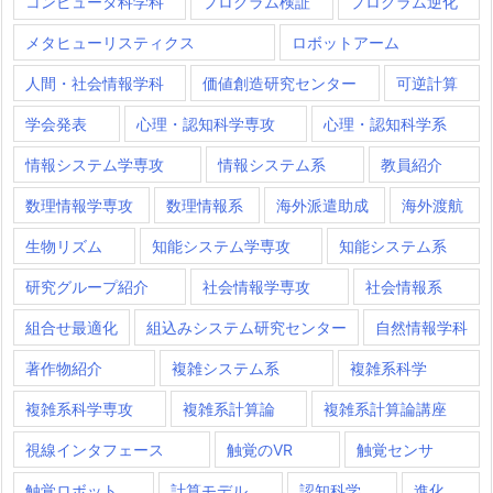
コンピュータ科学科
プログラム検証
プログラム逆化
メタヒューリスティクス
ロボットアーム
人間・社会情報学科
価値創造研究センター
可逆計算
学会発表
心理・認知科学専攻
心理・認知科学系
情報システム学専攻
情報システム系
教員紹介
数理情報学専攻
数理情報系
海外派遣助成
海外渡航
生物リズム
知能システム学専攻
知能システム系
研究グループ紹介
社会情報学専攻
社会情報系
組合せ最適化
組込みシステム研究センター
自然情報学科
著作物紹介
複雑システム系
複雑系科学
複雑系科学専攻
複雑系計算論
複雑系計算論講座
視線インタフェース
触覚のVR
触覚センサ
触覚ロボット
計算モデル
認知科学
進化