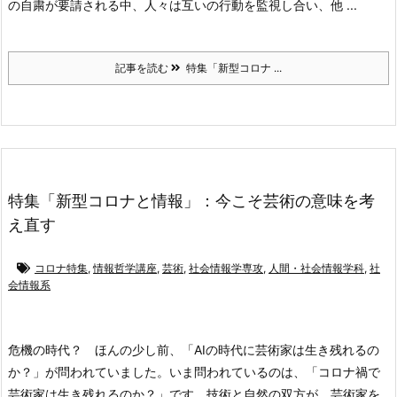
の自粛が要請される中、人々は互いの行動を監視し合い、他 ...
記事を読む
特集「新型コロナ ...
特集「新型コロナと情報」：今こそ芸術の意味を考
え直す
コロナ特集
,
情報哲学講座
,
芸術
,
社会情報学専攻
,
人間・社会情報学科
,
社
会情報系
危機の時代？
ほんの少し前、「AIの時代に芸術家は生き残れるの
か？」が問われていました。いま問われているのは、「コロナ禍で
芸術家は生き残れるのか？」です。技術と自然の双方が、芸術家を