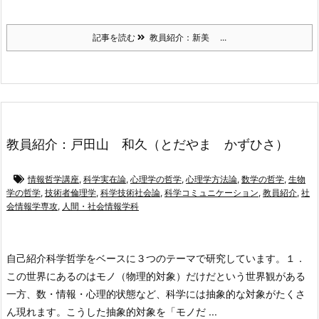
記事を読む
教員紹介：新美 ...
教員紹介：戸田山 和久（とだやま かずひさ）
情報哲学講座
,
科学実在論
,
心理学の哲学
,
心理学方法論
,
数学の哲学
,
生物
学の哲学
,
技術者倫理学
,
科学技術社会論
,
科学コミュニケーション
,
教員紹介
,
社
会情報学専攻
,
人間・社会情報学科
自己紹介
科学哲学をベースに３つのテーマで研究しています。
１．
この世界にあるのはモノ（物理的対象）だけだという世界観がある
一方、数・情報・心理的状態など、科学には抽象的な対象がたくさ
ん現れます。こうした抽象的対象を「モノだ ...