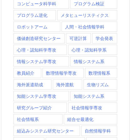
コンピュータ科学科
プログラム検証
プログラム逆化
メタヒューリスティクス
ロボットアーム
人間・社会情報学科
価値創造研究センター
可逆計算
学会発表
心理・認知科学専攻
心理・認知科学系
情報システム学専攻
情報システム系
教員紹介
数理情報学専攻
数理情報系
海外派遣助成
海外渡航
生物リズム
知能システム学専攻
知能システム系
研究グループ紹介
社会情報学専攻
社会情報系
組合せ最適化
組込みシステム研究センター
自然情報学科