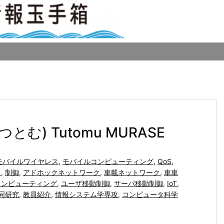
とむ) Tutomu MURASE
モバイルワイヤレス
,
モバイルコンピューティング
,
QoS
,
ク
,
制御
,
アドホックネットワーク
,
車載ネットワーク
,
車車
コンピューティング
,
ユーザ移動制御
,
サーバ移動制御
,
IoT
,
同研究
,
教員紹介
,
情報システム学専攻
,
コンピュータ科学