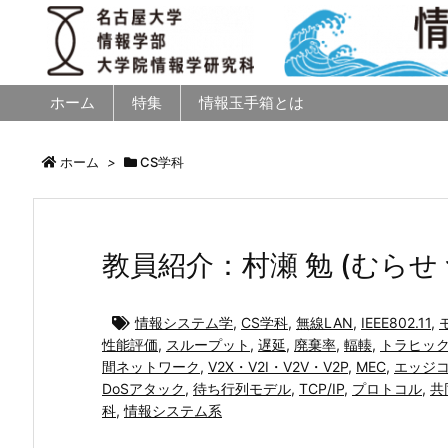
ホーム
特集
情報玉手箱とは
ホーム
>
CS学科
教員紹介：村瀬 勉 (むらせ つ
情報システム学
,
CS学科
,
無線LAN
,
IEEE802.11
,
性能評価
,
スループット
,
遅延
,
廃棄率
,
輻輳
,
トラヒッ
間ネットワーク
,
V2X・V2I・V2V・V2P
,
MEC
,
エッジ
DoSアタック
,
待ち行列モデル
,
TCP/IP
,
プロトコル
,
共
科
,
情報システム系