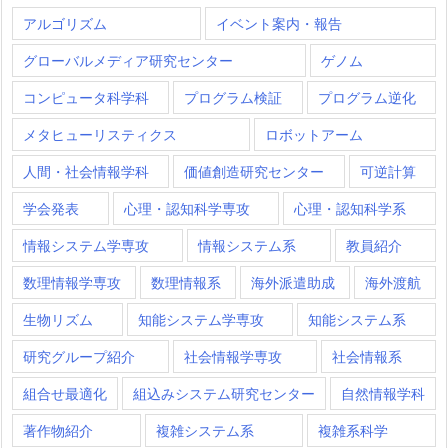
アルゴリズム
イベント案内・報告
グローバルメディア研究センター
ゲノム
コンピュータ科学科
プログラム検証
プログラム逆化
メタヒューリスティクス
ロボットアーム
人間・社会情報学科
価値創造研究センター
可逆計算
学会発表
心理・認知科学専攻
心理・認知科学系
情報システム学専攻
情報システム系
教員紹介
数理情報学専攻
数理情報系
海外派遣助成
海外渡航
生物リズム
知能システム学専攻
知能システム系
研究グループ紹介
社会情報学専攻
社会情報系
組合せ最適化
組込みシステム研究センター
自然情報学科
著作物紹介
複雑システム系
複雑系科学