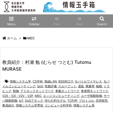
Menu
Sidebar
Prev
Next
Search
ホーム
>
MEC
教員紹介：村瀬 勉 (むらせ つとむ) Tutomu
MURASE
情報システム学
,
CS学科
,
無線LAN
,
IEEE802.11
,
モバイルワイヤレス
,
モバ
イルコンピューティング
,
QoS
,
性能評価
,
スループット
,
遅延
,
廃棄率
,
輻輳
,
トラ
ヒック
,
制御
,
アドホックネットワーク
,
車載ネットワーク
,
車車間ネットワーク
,
V2X・V2I・V2V・V2P
,
MEC
,
エッジコンピューティング
,
ユーザ移動制御
,
サー
バ移動制御
,
IoT
,
DoSアタック
,
待ち行列モデル
,
TCP/IP
,
プロトコル
,
共同研究
,
教員紹介
,
情報システム学専攻
,
コンピュータ科学科
,
情報システム系