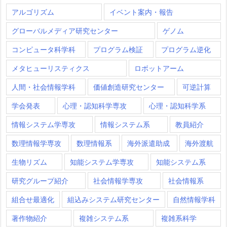
アルゴリズム
イベント案内・報告
グローバルメディア研究センター
ゲノム
コンピュータ科学科
プログラム検証
プログラム逆化
メタヒューリスティクス
ロボットアーム
人間・社会情報学科
価値創造研究センター
可逆計算
学会発表
心理・認知科学専攻
心理・認知科学系
情報システム学専攻
情報システム系
教員紹介
数理情報学専攻
数理情報系
海外派遣助成
海外渡航
生物リズム
知能システム学専攻
知能システム系
研究グループ紹介
社会情報学専攻
社会情報系
組合せ最適化
組込みシステム研究センター
自然情報学科
著作物紹介
複雑システム系
複雑系科学