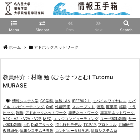
Menu
Sidebar
Prev
Next
Search
ホーム
>
アドホックネットワーク
教員紹介：村瀬 勉 (むらせ つとむ) Tutomu
MURASE
情報システム学
,
CS学科
,
無線LAN
,
IEEE802.11
,
モバイルワイヤレス
,
モバ
イルコンピューティング
,
QoS
,
性能評価
,
スループット
,
遅延
,
廃棄率
,
輻輳
,
トラ
ヒック
,
制御
,
アドホックネットワーク
,
車載ネットワーク
,
車車間ネットワーク
,
V2X・V2I・V2V・V2P
,
MEC
,
エッジコンピューティング
,
ユーザ移動制御
,
サー
バ移動制御
,
IoT
,
DoSアタック
,
待ち行列モデル
,
TCP/IP
,
プロトコル
,
共同研究
,
教員紹介
,
情報システム学専攻
,
コンピュータ科学科
,
情報システム系