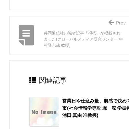
Prev
共同通信社の識者記事「視標」が掲載され
ました(グローバルメディア研究センター 中
村登志哉 教授)
関連記事
営業日や仕込み量、肌感で決め
市(社会情報学専攻 堀 涼 学振
浦田 真由 准教授)