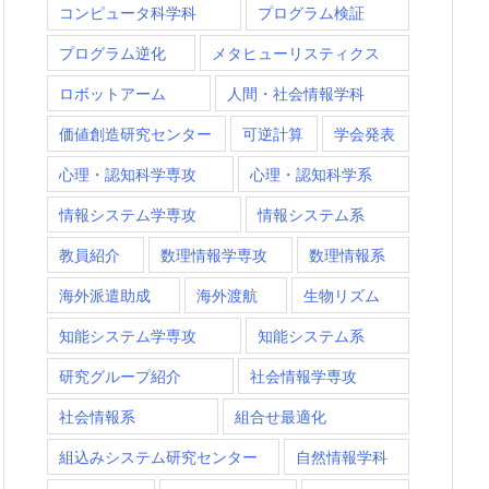
コンピュータ科学科
プログラム検証
プログラム逆化
メタヒューリスティクス
ロボットアーム
人間・社会情報学科
価値創造研究センター
可逆計算
学会発表
心理・認知科学専攻
心理・認知科学系
情報システム学専攻
情報システム系
教員紹介
数理情報学専攻
数理情報系
海外派遣助成
海外渡航
生物リズム
知能システム学専攻
知能システム系
研究グループ紹介
社会情報学専攻
社会情報系
組合せ最適化
組込みシステム研究センター
自然情報学科