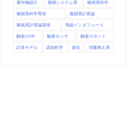
著作物紹介
複雑システム系
複雑系科学
複雑系科学専攻
複雑系計算論
複雑系計算論講座
視線インタフェース
触覚のVR
触覚センサ
触覚ロボット
計算モデル
認知科学
進化
項書換え系