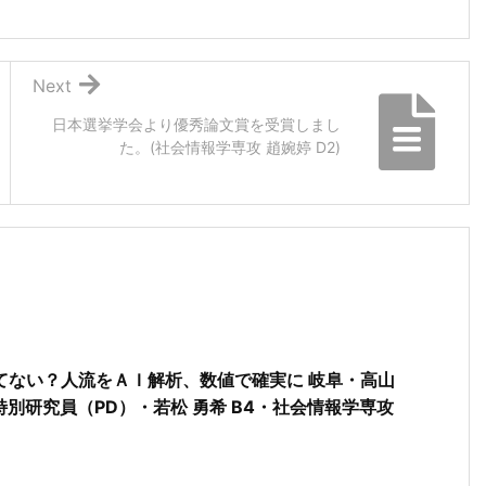
Next
日本選挙学会より優秀論文賞を受賞しまし
た。(社会情報学専攻 趙婉婷 D2)
てない？人流をＡＩ解析、数値で確実に 岐阜・高山
特別研究員（PD）・若松 勇希 B4・社会情報学専攻