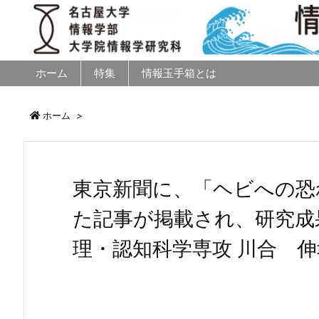
ホーム
特集
情報玉手箱とは
ホーム
>
東京新聞に、「ヘビへの恐
た記事が掲載され、研究成
理・認知科学専攻 川合 伸