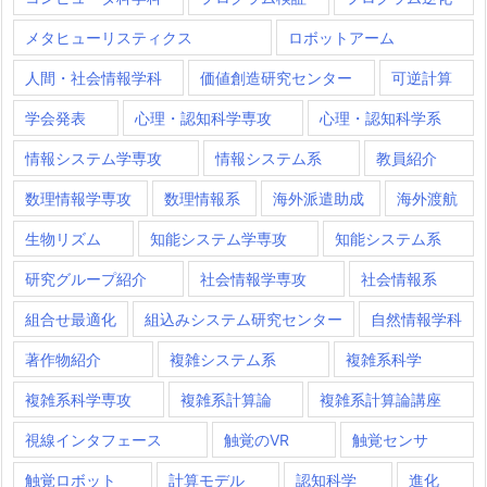
メタヒューリスティクス
ロボットアーム
人間・社会情報学科
価値創造研究センター
可逆計算
学会発表
心理・認知科学専攻
心理・認知科学系
情報システム学専攻
情報システム系
教員紹介
数理情報学専攻
数理情報系
海外派遣助成
海外渡航
生物リズム
知能システム学専攻
知能システム系
研究グループ紹介
社会情報学専攻
社会情報系
組合せ最適化
組込みシステム研究センター
自然情報学科
著作物紹介
複雑システム系
複雑系科学
複雑系科学専攻
複雑系計算論
複雑系計算論講座
視線インタフェース
触覚のVR
触覚センサ
触覚ロボット
計算モデル
認知科学
進化