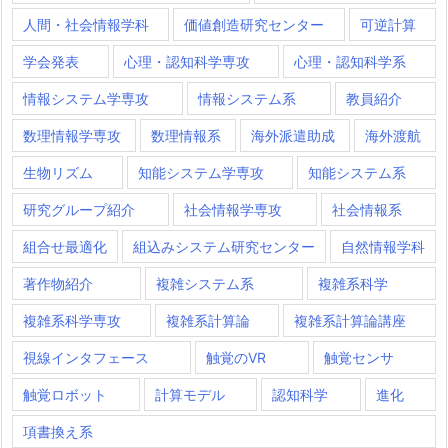
人間・社会情報学科
価値創造研究センター
可逆計算
学会発表
心理・認知科学専攻
心理・認知科学系
情報システム学専攻
情報システム系
教員紹介
数理情報学専攻
数理情報系
海外派遣助成
海外渡航
生物リズム
知能システム学専攻
知能システム系
研究グループ紹介
社会情報学専攻
社会情報系
組合せ最適化
組込みシステム研究センター
自然情報学科
著作物紹介
複雑システム系
複雑系科学
複雑系科学専攻
複雑系計算論
複雑系計算論講座
視線インタフェース
触覚のVR
触覚センサ
触覚ロボット
計算モデル
認知科学
進化
項書換え系