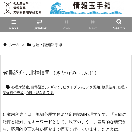
Menu
Sidebar
Prev
Next
Search
ホーム
>
心理・認知科学系
教員紹介：北神慎司（きたがみ しんじ）
心理学講座
,
目撃証言
,
デザイン
,
ピクトグラム
,
メタ認知
,
教員紹介
,
心理・
認知科学専攻
,
心理・認知科学系
研究内容
専門は、認知心理学および応用認知心理学です。「人間の
記憶と認知」をキーワードとして、以下のように、基礎的な研究か
ら、応用的側面の強い研究まで幅広く行っています。たとえば、