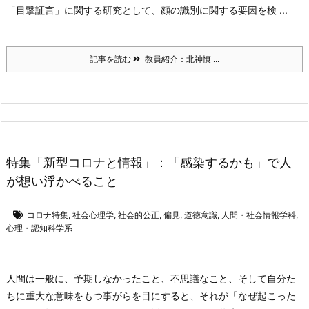
「目撃証言」に関する研究として、顔の識別に関する要因を検 ...
記事を読む
教員紹介：北神慎 ...
特集「新型コロナと情報」：「感染するかも」で人
が想い浮かべること
コロナ特集
,
社会心理学
,
社会的公正
,
偏見
,
道徳意識
,
人間・社会情報学科
,
心理・認知科学系
人間は一般に、予期しなかったこと、不思議なこと、そして自分た
ちに重大な意味をもつ事がらを目にすると、それが「なぜ起こった