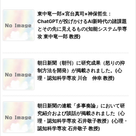
東中竜一郎×宮台真司×神保哲生：
ChatGPTが投げかけるAI新時代の諸課題
とその先に見えるもの(知能システム学専
攻 東中竜一郎 教授)
朝日新聞（朝刊）に研究成果（怒りの抑
制方法を開発）が掲載されました。(心
理・認知科学専攻 川合 伸幸 教授)
朝日新聞の連載「多事奏論」において研
究紹介および談話が掲載されました（心
理・認知科学専攻 石井敬子教授）(心理・
認知科学専攻 石井敬子 教授)