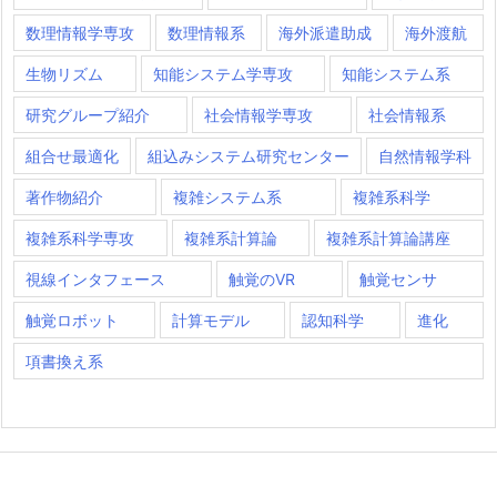
数理情報学専攻
数理情報系
海外派遣助成
海外渡航
生物リズム
知能システム学専攻
知能システム系
研究グループ紹介
社会情報学専攻
社会情報系
組合せ最適化
組込みシステム研究センター
自然情報学科
著作物紹介
複雑システム系
複雑系科学
複雑系科学専攻
複雑系計算論
複雑系計算論講座
視線インタフェース
触覚のVR
触覚センサ
触覚ロボット
計算モデル
認知科学
進化
項書換え系