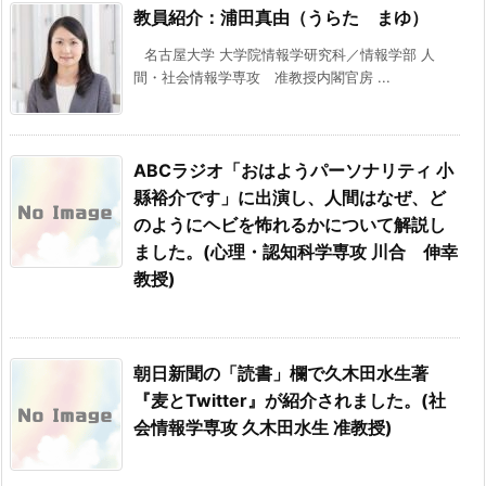
教員紹介：浦田真由（うらた まゆ）
名古屋大学 大学院情報学研究科／情報学部 人
間・社会情報学専攻 准教授内閣官房 ...
ABCラジオ「おはようパーソナリティ 小
縣裕介です」に出演し、人間はなぜ、ど
のようにヘビを怖れるかについて解説し
ました。(心理・認知科学専攻 川合 伸幸
教授)
朝日新聞の「読書」欄で久木田水生著
『麦とTwitter』が紹介されました。(社
会情報学専攻 久木田水生 准教授)