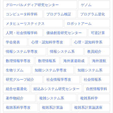
グローバルメディア研究センター
ゲノム
コンピュータ科学科
プログラム検証
プログラム逆化
メタヒューリスティクス
ロボットアーム
人間・社会情報学科
価値創造研究センター
可逆計算
学会発表
心理・認知科学専攻
心理・認知科学系
情報システム学専攻
情報システム系
教員紹介
数理情報学専攻
数理情報系
海外派遣助成
海外渡航
生物リズム
知能システム学専攻
知能システム系
研究グループ紹介
社会情報学専攻
社会情報系
組合せ最適化
組込みシステム研究センター
自然情報学科
著作物紹介
複雑システム系
複雑系科学
複雑系科学専攻
複雑系計算論
複雑系計算論講座