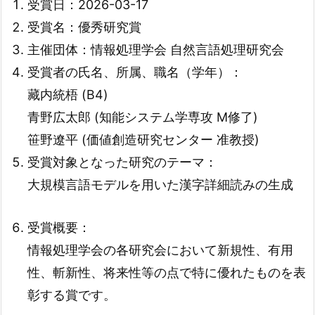
受賞日：2026-03-17
受賞名：優秀研究賞
主催団体：情報処理学会 自然言語処理研究会
受賞者の氏名、所属、職名（学年）：
藏内統梧 (B4)
青野広太郎 (知能システム学専攻 M修了)
笹野遼平 (価値創造研究センター 准教授)
受賞対象となった研究のテーマ：
大規模言語モデルを用いた漢字詳細読みの生成
受賞概要：
情報処理学会の各研究会において新規性、有用
性、斬新性、将来性等の点で特に優れたものを表
彰する賞です。