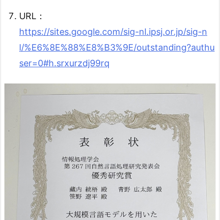
URL：
https://sites.google.com/sig-nl.ipsj.or.jp/sig-n
l/%E6%8E%88%E8%B3%9E/outstanding?authu
ser=0#h.srxurzdj99rq