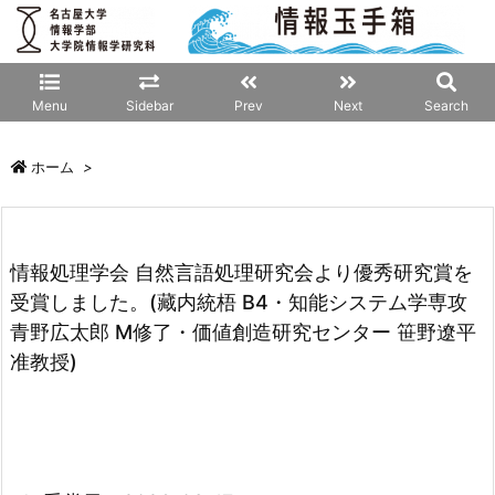
Menu
Sidebar
Prev
Next
Search
ホーム
>
情報処理学会 自然言語処理研究会より優秀研究賞を
受賞しました。(藏内統梧 B4・知能システム学専攻
青野広太郎 M修了・価値創造研究センター 笹野遼平
准教授)