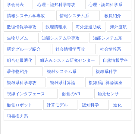
学会発表
心理・認知科学専攻
心理・認知科学系
情報システム学専攻
情報システム系
教員紹介
数理情報学専攻
数理情報系
海外派遣助成
海外渡航
生物リズム
知能システム学専攻
知能システム系
研究グループ紹介
社会情報学専攻
社会情報系
組合せ最適化
組込みシステム研究センター
自然情報学科
著作物紹介
複雑システム系
複雑系科学
複雑系科学専攻
複雑系計算論
複雑系計算論講座
視線インタフェース
触覚のVR
触覚センサ
触覚ロボット
計算モデル
認知科学
進化
項書換え系