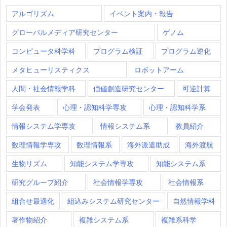
アルゴリズム
イベント案内・報告
グローバルメディア研究センター
ゲノム
コンピュータ科学科
プログラム検証
プログラム逆化
メタヒューリスティクス
ロボットアーム
人間・社会情報学科
価値創造研究センター
可逆計算
学会発表
心理・認知科学専攻
心理・認知科学系
情報システム学専攻
情報システム系
教員紹介
数理情報学専攻
数理情報系
海外派遣助成
海外渡航
生物リズム
知能システム学専攻
知能システム系
研究グループ紹介
社会情報学専攻
社会情報系
組合せ最適化
組込みシステム研究センター
自然情報学科
著作物紹介
複雑システム系
複雑系科学