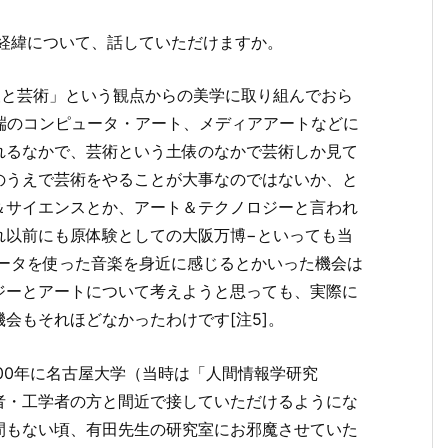
た経緯について、話していただけますか。
報と芸術」という観点からの美学に取り組んでおら
先端のコンピュータ・アート、メディアアートなどに
れるなかで、芸術という土俵のなかで芸術しか見て
のうえで芸術をやることが大事なのではないか、と
＆サイエンスとか、アート＆テクノロジーと言われ
れ以前にも原体験としての大阪万博−といっても当
ュータを使った音楽を身近に感じるとかいった機会は
ジーとアートについて考えようと思っても、実際に
会もそれほどなかったわけです[注5]。
00年に名古屋大学（当時は「人間情報学研究
者・工学者の方と間近で接していただけるようにな
間もない頃、有田先生の研究室にお邪魔させていた