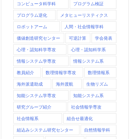
コンピュータ科学科
プログラム検証
プログラム逆化
メタヒューリスティクス
ロボットアーム
人間・社会情報学科
価値創造研究センター
可逆計算
学会発表
心理・認知科学専攻
心理・認知科学系
情報システム学専攻
情報システム系
教員紹介
数理情報学専攻
数理情報系
海外派遣助成
海外渡航
生物リズム
知能システム学専攻
知能システム系
研究グループ紹介
社会情報学専攻
社会情報系
組合せ最適化
組込みシステム研究センター
自然情報学科