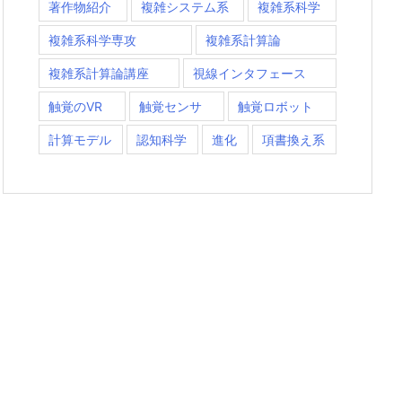
著作物紹介
複雑システム系
複雑系科学
複雑系科学専攻
複雑系計算論
複雑系計算論講座
視線インタフェース
触覚のVR
触覚センサ
触覚ロボット
計算モデル
認知科学
進化
項書換え系