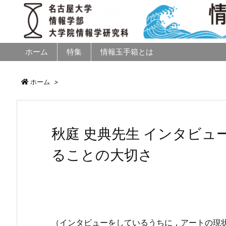
ホーム
特集
情報玉手箱とは
ホーム
>
秋庭 史典先生 インタビュ
ることの大切さ
（インタビューをしているうちに，アートの現