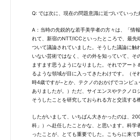
Q: では次に、現在の問題意識に近づいていっ
A：当時の先鋭的な若手美学者の方々は、「情
れて、新宿のNTT/ICCといったところで、最
ついて議論されていました。そうした議論に触
いない芸術ではなく、その外を知っていて、そ
ますます思うようになりました。それでアート
るような領域が目に入ってきたわけです。（そ
時4歳ですが−とか、テクノのおかげでコンピ
ありましたが。）ただ、サイエンスやテクノロ
そうしたことを研究しておられる方と交流する機
したがいまして、いちばん大きかったのは、20
科」）へ赴任したことかな、と思います。科学
ったことが、とても重要でした。こちらに来て