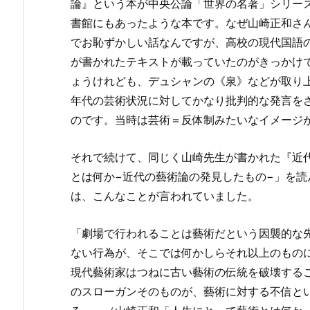
論』という本が中央公論「世界の名著」シリー
書館にもあったような本です。なぜ山崎正和さ
でお恥ずかしい話なんですが、高校の現代国語
が書かれたテキストが載っていたのがきっかけ
ょうけれども、デュシャンの《泉》などが取り上
年代の芸術状況に対してかなり批判的な発言を
のです。当時は芸術＝反体制みたいなイメージがあ
それで続けて、同じく山崎先生が書かれた『近
とは何か−近代の藝術論の発見したもの−」を
は、こんなことが言われていました。
「劇場で行われることは藝術だという因襲的な
ない行為が、そこでは何かしらそれ以上のもの
現代藝術家はつねに古い藝術の伝統を破壊する
のスローガンそのものが、藝術に対する不信と