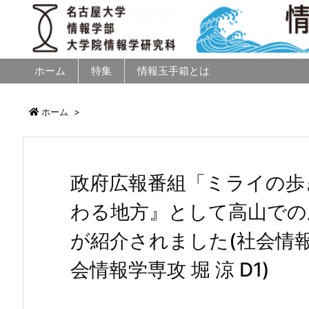
ホーム
特集
情報玉手箱とは
ホーム
>
政府広報番組「ミライの歩
わる地方』として高山での
が紹介されました(社会情報
会情報学専攻 堀 涼 D1)