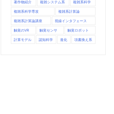
著作物紹介
複雑システム系
複雑系科学
複雑系科学専攻
複雑系計算論
複雑系計算論講座
視線インタフェース
触覚のVR
触覚センサ
触覚ロボット
計算モデル
認知科学
進化
項書換え系