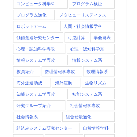
コンピュータ科学科
プログラム検証
プログラム逆化
メタヒューリスティクス
ロボットアーム
人間・社会情報学科
価値創造研究センター
可逆計算
学会発表
心理・認知科学専攻
心理・認知科学系
情報システム学専攻
情報システム系
教員紹介
数理情報学専攻
数理情報系
海外派遣助成
海外渡航
生物リズム
知能システム学専攻
知能システム系
研究グループ紹介
社会情報学専攻
社会情報系
組合せ最適化
組込みシステム研究センター
自然情報学科