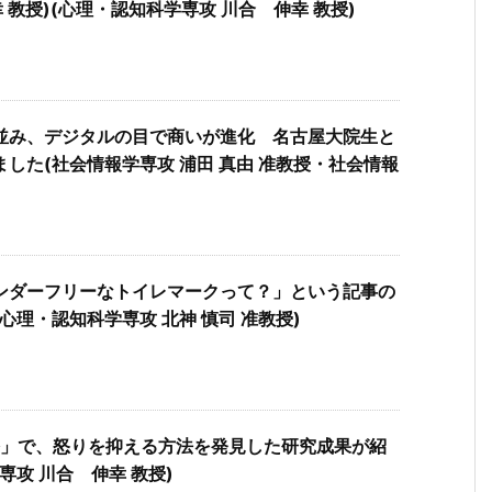
 教授)(心理・認知科学専攻 川合 伸幸 教授)
並み、デジタルの目で商いが進化 名古屋大院生と
した(社会情報学専攻 浦田 真由 准教授・社会情報
ンダーフリーなトイレマークって？」という記事の
理・認知科学専攻 北神 慎司 准教授)
塔」で、怒りを抑える方法を発見した研究成果が紹
攻 川合 伸幸 教授)