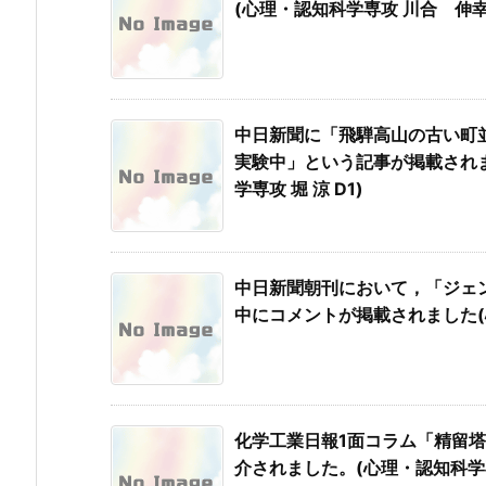
(心理・認知科学専攻 川合 伸幸
中日新聞に「飛騨高山の古い町
実験中」という記事が掲載されま
学専攻 堀 涼 D1)
中日新聞朝刊において，「ジェ
中にコメントが掲載されました(心
化学工業日報1面コラム「精留
介されました。(心理・認知科学専