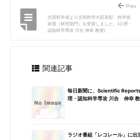
Prev
文部科学省より文部科学大臣表彰 科学技
術賞（研究部門）を受賞しました。(心理・
認知科学専攻 川合 伸幸 教授)
関連記事
毎日新聞に、Scientific R
理・認知科学専攻 川合 伸幸 教
ラジオ番組「レコレール」に出