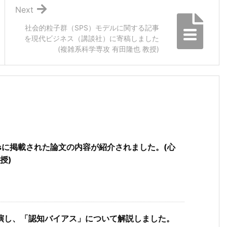
Next
社会的粒子群（SPS）モデルに関する記事
を現代ビジネス（講談社）に寄稿しました
(複雑系科学専攻 有田隆也 教授)
eportsに掲載された論文の内容が紹介されました。(心
授)
演し、「認知バイアス」について解説しました。