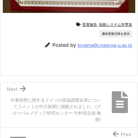
受賞報告
,
知能システム学専攻
最終更新日時を表示
Posted by
toyama@i.nagoya-u.ac.jp
Next
中東情勢に関するドイツの世論調査結果につい
てコメントが中日新聞に掲載されました。(グ
ローバルメディア研究センター 中村登志哉 教
授)
Prev