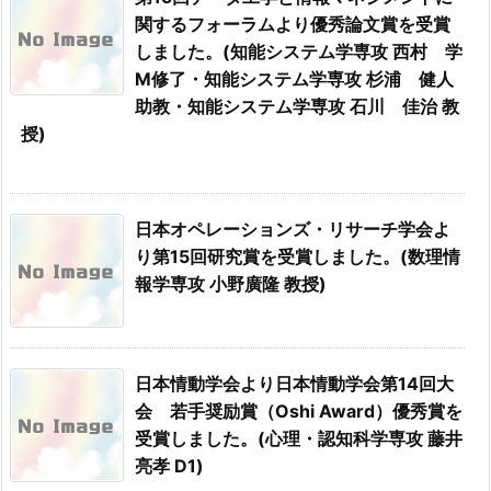
関するフォーラムより優秀論文賞を受賞
しました。(知能システム学専攻 西村 学
M修了・知能システム学専攻 杉浦 健人
助教・知能システム学専攻 石川 佳治 教
授)
日本オペレーションズ・リサーチ学会よ
り第15回研究賞を受賞しました。(数理情
報学専攻 小野廣隆 教授)
日本情動学会より日本情動学会第14回大
会 若手奨励賞（Oshi Award）優秀賞を
受賞しました。(心理・認知科学専攻 藤井
亮孝 D1)