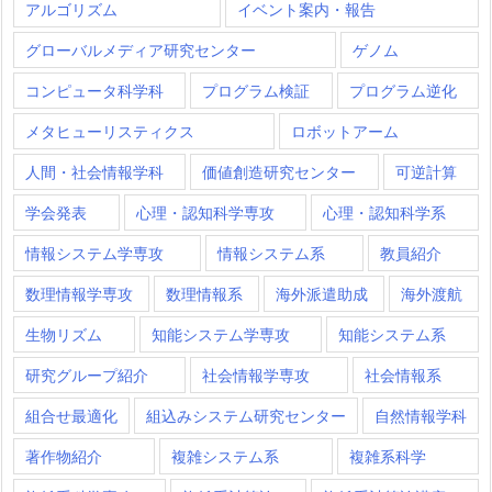
アルゴリズム
イベント案内・報告
グローバルメディア研究センター
ゲノム
コンピュータ科学科
プログラム検証
プログラム逆化
メタヒューリスティクス
ロボットアーム
人間・社会情報学科
価値創造研究センター
可逆計算
学会発表
心理・認知科学専攻
心理・認知科学系
情報システム学専攻
情報システム系
教員紹介
数理情報学専攻
数理情報系
海外派遣助成
海外渡航
生物リズム
知能システム学専攻
知能システム系
研究グループ紹介
社会情報学専攻
社会情報系
組合せ最適化
組込みシステム研究センター
自然情報学科
著作物紹介
複雑システム系
複雑系科学