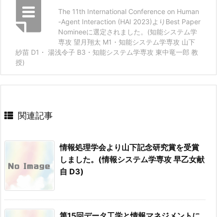
The 11th International Conference on Human
-Agent Interaction (HAI 2023)よりBest Paper
Nomineeに選定されました。(知能システム学
専攻 望月翔太 M1・知能システム学専攻 山下
紗苗 D1・ 湯浅令子 B3・知能システム学専攻 東中竜一郎 教
授)
関連記事
情報処理学会より山下記念研究賞を受賞
しました。(情報システム学専攻 早乙女献
自 D3)
第15回データ工学と情報マネジメントに