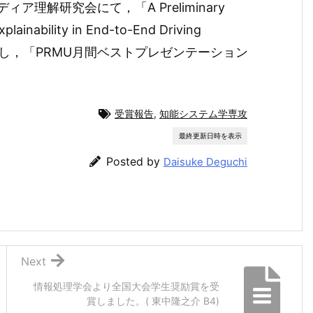
理解研究会にて，「A Preliminary
plainability in End-to-End Driving
表し，「PRMU月間ベストプレゼンテーション
受賞報告
,
知能システム学専攻
最終更新日時を表示
Posted by
Daisuke Deguchi
Next
情報処理学会より全国大会学生奨励賞を受
賞しました。( 東中隆之介 B4)