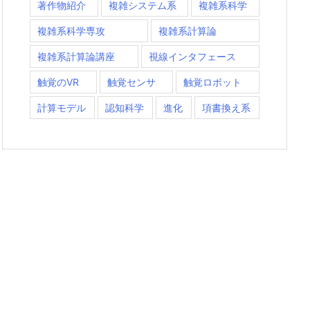
著作物紹介
複雑システム系
複雑系科学
複雑系科学専攻
複雑系計算論
複雑系計算論講座
視線インタフェース
触覚のVR
触覚センサ
触覚ロボット
計算モデル
認知科学
進化
項書換え系