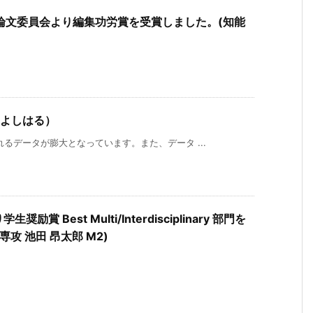
論文委員会より編集功労賞を受賞しました。(知能
 よしはる）
るデータが膨大となっています。また、データ ...
 Best Multi/Interdisciplinary 部門を
攻 池田 昂太郎 M2)