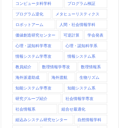
コンピュータ科学科
プログラム検証
プログラム逆化
メタヒューリスティクス
ロボットアーム
人間・社会情報学科
価値創造研究センター
可逆計算
学会発表
心理・認知科学専攻
心理・認知科学系
情報システム学専攻
情報システム系
教員紹介
数理情報学専攻
数理情報系
海外派遣助成
海外渡航
生物リズム
知能システム学専攻
知能システム系
研究グループ紹介
社会情報学専攻
社会情報系
組合せ最適化
組込みシステム研究センター
自然情報学科