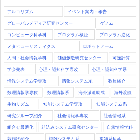
アルゴリズム
イベント案内・報告
グローバルメディア研究センター
ゲノム
コンピュータ科学科
プログラム検証
プログラム逆化
メタヒューリスティクス
ロボットアーム
人間・社会情報学科
価値創造研究センター
可逆計算
学会発表
心理・認知科学専攻
心理・認知科学系
情報システム学専攻
情報システム系
教員紹介
数理情報学専攻
数理情報系
海外派遣助成
海外渡航
生物リズム
知能システム学専攻
知能システム系
研究グループ紹介
社会情報学専攻
社会情報系
組合せ最適化
組込みシステム研究センター
自然情報学科
著作物紹介
複雑システム系
複雑系科学