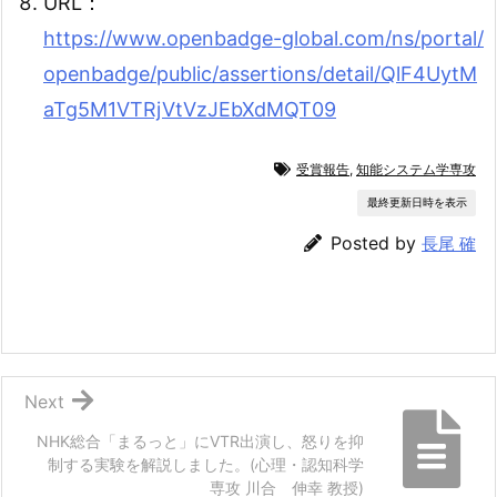
URL：
https://www.openbadge-global.com/ns/portal/
openbadge/public/assertions/detail/QlF4UytM
aTg5M1VTRjVtVzJEbXdMQT09
受賞報告
,
知能システム学専攻
最終更新日時を表示
Posted by
長尾 確
Next
NHK総合「まるっと」にVTR出演し、怒りを抑
制する実験を解説しました。(心理・認知科学
専攻 川合 伸幸 教授)