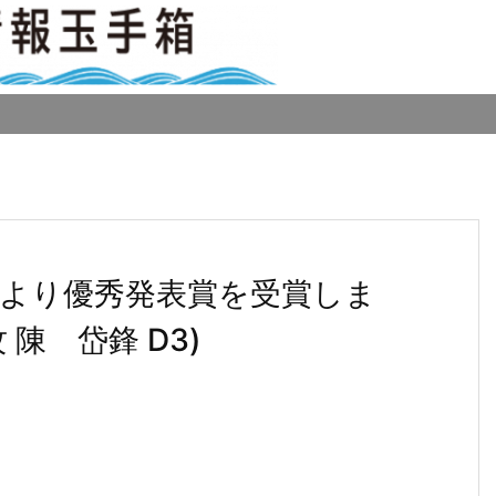
究会より優秀発表賞を受賞しま
陳 岱鋒 D3)