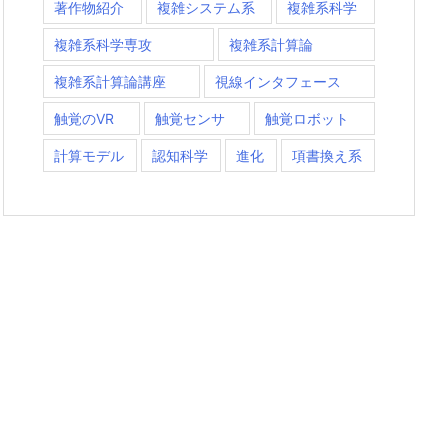
著作物紹介
複雑システム系
複雑系科学
複雑系科学専攻
複雑系計算論
複雑系計算論講座
視線インタフェース
触覚のVR
触覚センサ
触覚ロボット
計算モデル
認知科学
進化
項書換え系