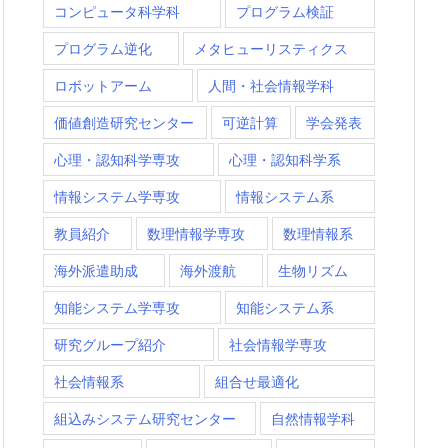
コンピュータ科学科
プログラム検証
プログラム逆化
メタヒューリスティクス
ロボットアーム
人間・社会情報学科
価値創造研究センター
可逆計算
学会発表
心理・認知科学専攻
心理・認知科学系
情報システム学専攻
情報システム系
教員紹介
数理情報学専攻
数理情報系
海外派遣助成
海外渡航
生物リズム
知能システム学専攻
知能システム系
研究グループ紹介
社会情報学専攻
社会情報系
組合せ最適化
組込みシステム研究センター
自然情報学科