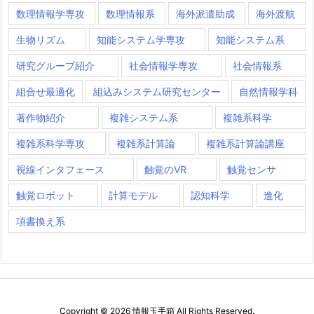
数理情報学専攻
数理情報系
海外派遣助成
海外渡航
生物リズム
知能システム学専攻
知能システム系
研究グループ紹介
社会情報学専攻
社会情報系
組合せ最適化
組込みシステム研究センター
自然情報学科
著作物紹介
複雑システム系
複雑系科学
複雑系科学専攻
複雑系計算論
複雑系計算論講座
視線インタフェース
触覚のVR
触覚センサ
触覚ロボット
計算モデル
認知科学
進化
項書換え系
Copyright ©
2026
情報玉手箱
All Rights Reserved.