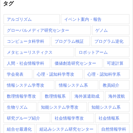
タグ
アルゴリズム
イベント案内・報告
グローバルメディア研究センター
ゲノム
コンピュータ科学科
プログラム検証
プログラム逆化
メタヒューリスティクス
ロボットアーム
人間・社会情報学科
価値創造研究センター
可逆計算
学会発表
心理・認知科学専攻
心理・認知科学系
情報システム学専攻
情報システム系
教員紹介
数理情報学専攻
数理情報系
海外派遣助成
海外渡航
生物リズム
知能システム学専攻
知能システム系
研究グループ紹介
社会情報学専攻
社会情報系
組合せ最適化
組込みシステム研究センター
自然情報学科