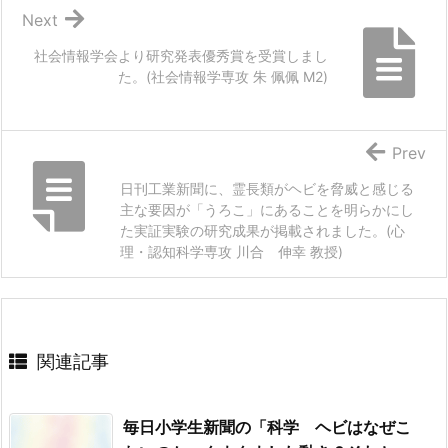
Next
社会情報学会より研究発表優秀賞を受賞しまし
た。(社会情報学専攻 朱 佩佩 M2)
Prev
日刊工業新聞に、霊長類がヘビを脅威と感じる
主な要因が「うろこ」にあることを明らかにし
た実証実験の研究成果が掲載されました。(心
理・認知科学専攻 川合 伸幸 教授)
関連記事
毎日小学生新聞の「科学 ヘビはなぜこ