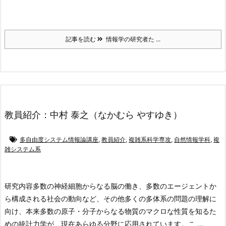
記事を読む
情報学の研究者た ...
教員紹介：中村 泰之（なかむら やすゆき）
多自由度システム情報論講座
,
教員紹介
,
複雑系科学専攻
,
自然情報学科
,
複
雑システム系
研究内容
多数の神経細胞からなる脳の働き、多数のエージェントか
ら構成される社会の動向など、その他多くの多体系の問題の理解に
向け、本来多数の原子・分子からなる物質のマクロな性質を知るた
めの統計力学が、現在あらゆる分野に応用されています。こ ...