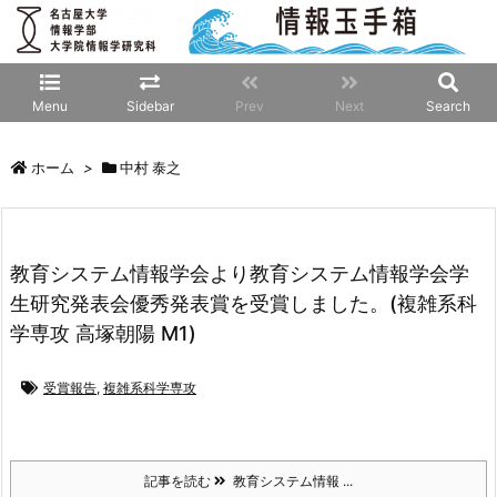
Menu
Sidebar
Prev
Next
Search
ホーム
>
中村 泰之
教育システム情報学会より教育システム情報学会学
生研究発表会優秀発表賞を受賞しました。(複雑系科
学専攻 高塚朝陽 M1)
受賞報告
,
複雑系科学専攻
記事を読む
教育システム情報 ...