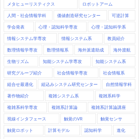
メタヒューリスティクス
ロボットアーム
人間・社会情報学科
価値創造研究センター
可逆計算
学会発表
心理・認知科学専攻
心理・認知科学系
情報システム学専攻
情報システム系
教員紹介
数理情報学専攻
数理情報系
海外派遣助成
海外渡航
生物リズム
知能システム学専攻
知能システム系
研究グループ紹介
社会情報学専攻
社会情報系
組合せ最適化
組込みシステム研究センター
自然情報学科
著作物紹介
複雑システム系
複雑系科学
複雑系科学専攻
複雑系計算論
複雑系計算論講座
視線インタフェース
触覚のVR
触覚センサ
触覚ロボット
計算モデル
認知科学
進化