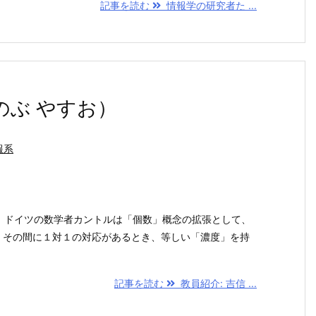
記事を読む
情報学の研究者た ...
のぶ やすお）
報系
、ドイツの数学者カントルは「個数」概念の拡張として、
、その間に１対１の対応があるとき、等しい「濃度」を持
記事を読む
教員紹介: 吉信 ...