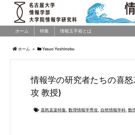
ホーム
特集
情報玉手箱とは
ホーム
>
Yasuo Yoshinobu
情報学の研究者たちの喜怒哀
攻 教授)
喜怒哀楽特集
,
数理情報学専攻
,
自然情報学科
,
数