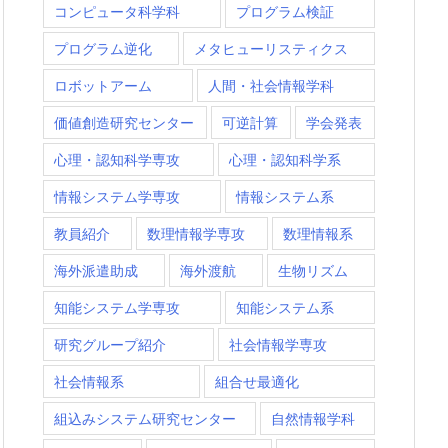
コンピュータ科学科
プログラム検証
プログラム逆化
メタヒューリスティクス
ロボットアーム
人間・社会情報学科
価値創造研究センター
可逆計算
学会発表
心理・認知科学専攻
心理・認知科学系
情報システム学専攻
情報システム系
教員紹介
数理情報学専攻
数理情報系
海外派遣助成
海外渡航
生物リズム
知能システム学専攻
知能システム系
研究グループ紹介
社会情報学専攻
社会情報系
組合せ最適化
組込みシステム研究センター
自然情報学科