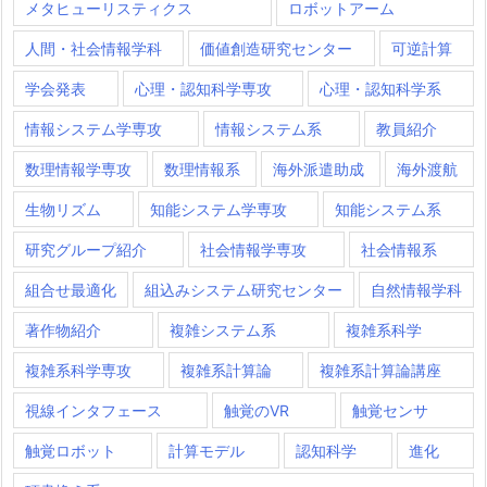
メタヒューリスティクス
ロボットアーム
人間・社会情報学科
価値創造研究センター
可逆計算
学会発表
心理・認知科学専攻
心理・認知科学系
情報システム学専攻
情報システム系
教員紹介
数理情報学専攻
数理情報系
海外派遣助成
海外渡航
生物リズム
知能システム学専攻
知能システム系
研究グループ紹介
社会情報学専攻
社会情報系
組合せ最適化
組込みシステム研究センター
自然情報学科
著作物紹介
複雑システム系
複雑系科学
複雑系科学専攻
複雑系計算論
複雑系計算論講座
視線インタフェース
触覚のVR
触覚センサ
触覚ロボット
計算モデル
認知科学
進化