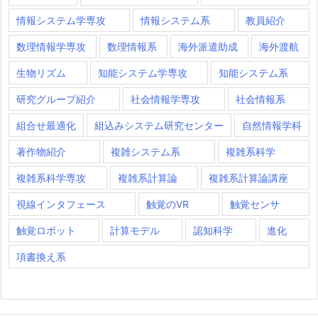
情報システム学専攻
情報システム系
教員紹介
数理情報学専攻
数理情報系
海外派遣助成
海外渡航
生物リズム
知能システム学専攻
知能システム系
研究グループ紹介
社会情報学専攻
社会情報系
組合せ最適化
組込みシステム研究センター
自然情報学科
著作物紹介
複雑システム系
複雑系科学
複雑系科学専攻
複雑系計算論
複雑系計算論講座
視線インタフェース
触覚のVR
触覚センサ
触覚ロボット
計算モデル
認知科学
進化
項書換え系