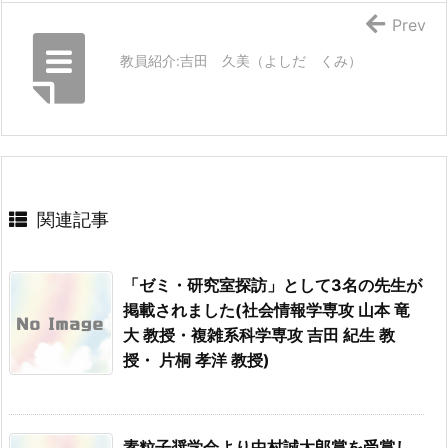
Prev
教員紹介:吉田 久美（よしだ くみ）
関連記事
「ゼミ・研究室探訪」として3名の先生が
掲載されました(社会情報学専攻 山本 竜
大 教授・複雑系科学専攻 吉田 紀生 教
授・ 片桐 孝洋 教授)
素粒子奨学会より中村誠太郎賞を受賞し