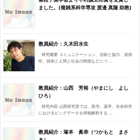
ました。(複雑系科学専攻 渡邉 真隆 助教)
教員紹介：久木田水生
研究概要 コミュニケーション、信頼と協力、道徳
性、技術と人間と社会の関係などにつ ...
教員紹介：山西 芳裕（やまにし よし
ひろ）
研究内容 山西研究室では、医学、薬学、生命科学
におけるビッグデータを情報解析する ...
教員紹介：塚本 眞幸（つかもと まさ
き）