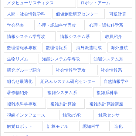
メタヒューリスティクス
ロボットアーム
人間・社会情報学科
価値創造研究センター
可逆計算
学会発表
心理・認知科学専攻
心理・認知科学系
情報システム学専攻
情報システム系
教員紹介
数理情報学専攻
数理情報系
海外派遣助成
海外渡航
生物リズム
知能システム学専攻
知能システム系
研究グループ紹介
社会情報学専攻
社会情報系
組合せ最適化
組込みシステム研究センター
自然情報学科
著作物紹介
複雑システム系
複雑系科学
複雑系科学専攻
複雑系計算論
複雑系計算論講座
視線インタフェース
触覚のVR
触覚センサ
触覚ロボット
計算モデル
認知科学
進化