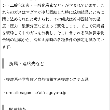
ン・二酸化炭素・一酸化炭素など）が含まれています。こ
れらのガスはマグマが冷却固結した時に鉱物結晶とともに
閉じ込められたと考えられ、その組成は冷却固結時の温
度・圧力・酸素分圧などよって変化します。そこで花崗岩
を破砕して中のガスを分析し、そこに含まれる気体炭素化
合物の組成から、冷却固結時の各種条件の推定を試みてい
ます。
所属・連絡先など
・複雑系科学専攻／自然情報学科複雑システム系
・e-mail: nagamine”at”nagoya-u.jp
関連情報