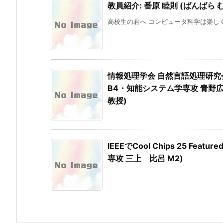
教員紹介: 番原 睦則 (ばんばら 
高校生の君へ コンピュータ科学は楽しく
情報処理学会 自然言語処理研究
B4・知能システム学専攻 青野
教授)
IEEEでCool Chips 25 Fe
専攻 三上 比呂 M2)