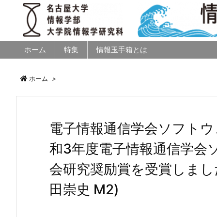
ホーム
特集
情報玉手箱とは
ホーム
>
電子情報通信学会ソフトウ
和3年度電子情報通信学会
会研究奨励賞を受賞しまし
田崇史 M2)