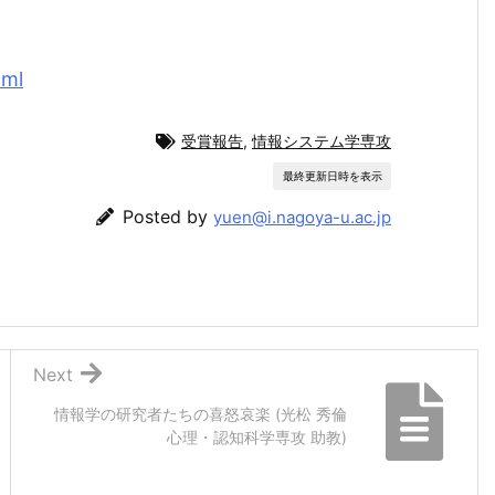
tml
受賞報告
,
情報システム学専攻
最終更新日時を表示
Posted by
yuen@i.nagoya-u.ac.jp
Next
情報学の研究者たちの喜怒哀楽 (光松 秀倫
心理・認知科学専攻 助教)