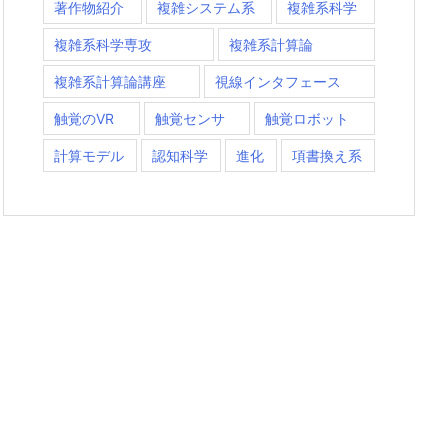
著作物紹介
複雑システム系
複雑系科学
複雑系科学専攻
複雑系計算論
複雑系計算論講座
視線インタフェース
触覚のVR
触覚センサ
触覚ロボット
計算モデル
認知科学
進化
項書換え系