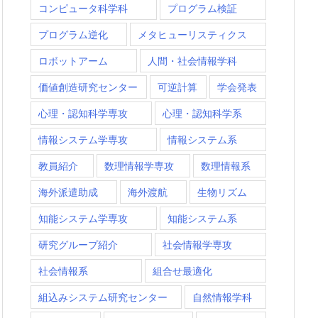
コンピュータ科学科
プログラム検証
プログラム逆化
メタヒューリスティクス
ロボットアーム
人間・社会情報学科
価値創造研究センター
可逆計算
学会発表
心理・認知科学専攻
心理・認知科学系
情報システム学専攻
情報システム系
教員紹介
数理情報学専攻
数理情報系
海外派遣助成
海外渡航
生物リズム
知能システム学専攻
知能システム系
研究グループ紹介
社会情報学専攻
社会情報系
組合せ最適化
組込みシステム研究センター
自然情報学科