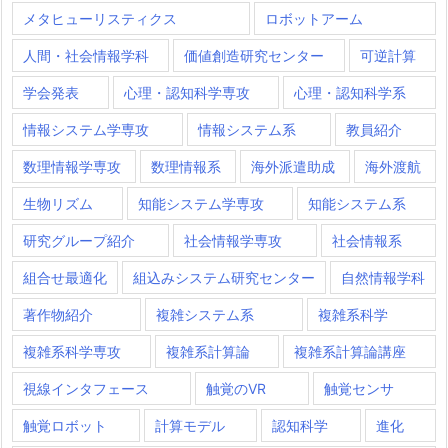
メタヒューリスティクス
ロボットアーム
人間・社会情報学科
価値創造研究センター
可逆計算
学会発表
心理・認知科学専攻
心理・認知科学系
情報システム学専攻
情報システム系
教員紹介
数理情報学専攻
数理情報系
海外派遣助成
海外渡航
生物リズム
知能システム学専攻
知能システム系
研究グループ紹介
社会情報学専攻
社会情報系
組合せ最適化
組込みシステム研究センター
自然情報学科
著作物紹介
複雑システム系
複雑系科学
複雑系科学専攻
複雑系計算論
複雑系計算論講座
視線インタフェース
触覚のVR
触覚センサ
触覚ロボット
計算モデル
認知科学
進化