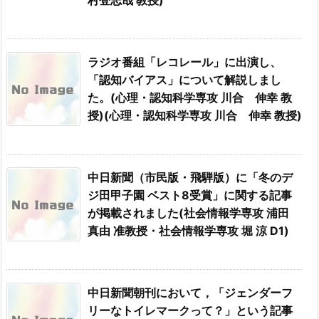
ラジオ番組「レコレール」に出演し、
「認知バイアス」について解説しまし
た。(心理・認知科学専攻 川合 伸幸 教
授)(心理・認知科学専攻 川合 伸幸 教授)
中日新聞（市民版・飛騨版）に「冬のデ
ジ田甲子園 ベスト8受賞」に関する記事
が掲載されました(社会情報学専攻 浦田
真由 准教授・社会情報学専攻 堀 涼 D1)
中日新聞朝刊において，「ジェンダーフ
リーなトイレマークって？」という記事