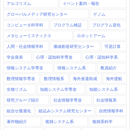
アルゴリズム
イベント案内・報告
グローバルメディア研究センター
ゲノム
コンピュータ科学科
プログラム検証
プログラム逆化
メタヒューリスティクス
ロボットアーム
人間・社会情報学科
価値創造研究センター
可逆計算
学会発表
心理・認知科学専攻
心理・認知科学系
情報システム学専攻
情報システム系
教員紹介
数理情報学専攻
数理情報系
海外派遣助成
海外渡航
生物リズム
知能システム学専攻
知能システム系
研究グループ紹介
社会情報学専攻
社会情報系
組合せ最適化
組込みシステム研究センター
自然情報学科
著作物紹介
複雑システム系
複雑系科学