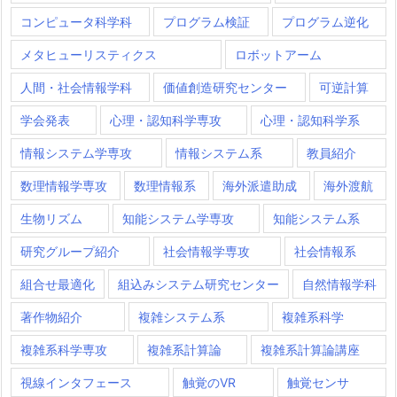
コンピュータ科学科
プログラム検証
プログラム逆化
メタヒューリスティクス
ロボットアーム
人間・社会情報学科
価値創造研究センター
可逆計算
学会発表
心理・認知科学専攻
心理・認知科学系
情報システム学専攻
情報システム系
教員紹介
数理情報学専攻
数理情報系
海外派遣助成
海外渡航
生物リズム
知能システム学専攻
知能システム系
研究グループ紹介
社会情報学専攻
社会情報系
組合せ最適化
組込みシステム研究センター
自然情報学科
著作物紹介
複雑システム系
複雑系科学
複雑系科学専攻
複雑系計算論
複雑系計算論講座
視線インタフェース
触覚のVR
触覚センサ