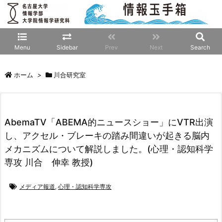
Menu
Sidebar
Prev
Next
Search
ホーム
>
川合研究室
AbemaTV「ABEMA的ニュースショー」にVTR出演
し、アクセル・ブレーキの踏み間違いが起きる脳内
メカニズムについて解説しました。(心理・認知科学
専攻 川合 伸幸 教授)
メディア報道
,
心理・認知科学専攻