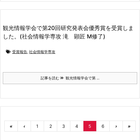
観光情報学会で第20回研究発表会優秀賞を受賞しま
した。(社会情報学専攻 滝 顕匠 M修了)
受賞報告
,
社会情報学専攻
記事を読む
観光情報学会で第 ...
«
‹
1
2
3
4
5
6
›
»