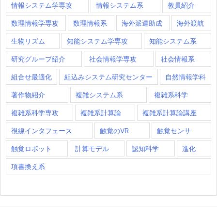
情報システム学専攻
情報システム系
教員紹介
数理情報学専攻
数理情報系
海外派遣助成
海外渡航
生物リズム
知能システム学専攻
知能システム系
研究グループ紹介
社会情報学専攻
社会情報系
組合せ最適化
組込みシステム研究センター
自然情報学科
著作物紹介
複雑システム系
複雑系科学
複雑系科学専攻
複雑系計算論
複雑系計算論講座
視線インタフェース
触覚のVR
触覚センサ
触覚ロボット
計算モデル
認知科学
進化
項書換え系