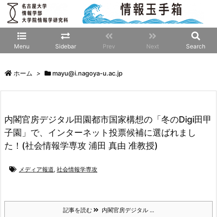
Menu
Sidebar
Prev
Next
Search
ホーム
>
mayu@i.nagoya-u.ac.jp
内閣官房デジタル田園都市国家構想の「冬のDigi田甲
子園」で、インターネット投票候補に選ばれまし
た！(社会情報学専攻 浦田 真由 准教授)
メディア報道
,
社会情報学専攻
記事を読む
内閣官房デジタル ...