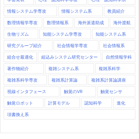
情報システム学専攻
情報システム系
教員紹介
数理情報学専攻
数理情報系
海外派遣助成
海外渡航
生物リズム
知能システム学専攻
知能システム系
研究グループ紹介
社会情報学専攻
社会情報系
組合せ最適化
組込みシステム研究センター
自然情報学科
著作物紹介
複雑システム系
複雑系科学
複雑系科学専攻
複雑系計算論
複雑系計算論講座
視線インタフェース
触覚のVR
触覚センサ
触覚ロボット
計算モデル
認知科学
進化
項書換え系