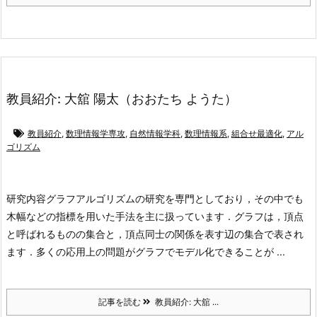
教員紹介: 大舘 陽太（おおたち ようた）
教員紹介
,
数理情報学専攻
,
自然情報学科
,
数理情報系
,
組合せ最適化
,
アル
ゴリズム
研究内容
グラフアルゴリズムの研究を専門としており，その中でも
木幅などの指標を用いた手法を主に扱っています．グラフは，頂点
と呼ばれるものの集合と，頂点同士の関係を表す辺の集合で表され
ます．多くの応用上の問題がグラフでモデル化できることが ...
記事を読む
教員紹介: 大舘 ...