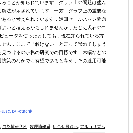
きることが知られています．グラフ上の問題は盛ん
な解法が示されています．一方，グラフ上の重要な
であると考えられています．巡回セールスマン問題
ばよいと考えるかもしれませんが，たとえ現在のコ
コンピュータを使ったとしても，現在知られている方
ません．ここで「解けない」と言って諦めてしまう
を見つけるのが私の研究での目標です．木幅などの
対抗策のなかでも有望であると考え，その適用可能
-u.ac.jp/~otachi/
,
自然情報学科
,
数理情報系
,
組合せ最適化
,
アルゴリズム