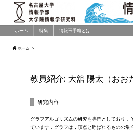
ホーム
特集
情報玉手箱とは
ホーム
>
教員紹介: 大舘 陽太（おお
研究内容
グラフアルゴリズムの研究を専門としており，
ています．グラフは，頂点と呼ばれるものの集