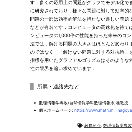
す．多くの応用上の問題がグラフでモデル化で
に研究されており，様々な問題に対して効率的
問題の一部は効率的解法を持たない難しい問題
などが有名です．コンピュータの高速化を待て
ンピュータの1,000倍の性能を持った未来の
法では，解ける問題の大きさはほとんど変わり
のではなく，「解けない問題に対する対抗策」
指標を用いたグラフアルゴリズムはそのような
性の限界を追い求めています．
所属・連絡先など
数理情報学専攻/自然情報学科数理情報系 准教授
個人ホームページ:
https://www.math.mi.i.nagoya
教員紹介
,
数理情報学専攻