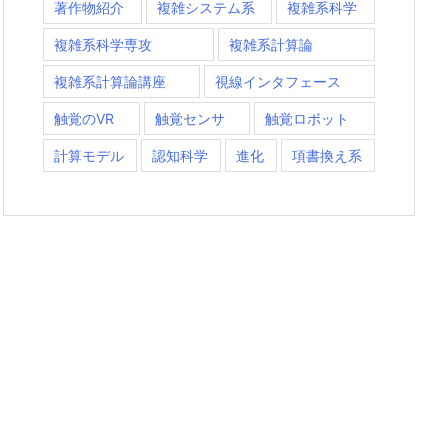
著作物紹介
複雑システム系
複雑系科学
複雑系科学専攻
複雑系計算論
複雑系計算論講座
視線インタフェース
触覚のVR
触覚センサ
触覚ロボット
計算モデル
認知科学
進化
項書換え系