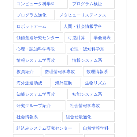
コンピュータ科学科
プログラム検証
プログラム逆化
メタヒューリスティクス
ロボットアーム
人間・社会情報学科
価値創造研究センター
可逆計算
学会発表
心理・認知科学専攻
心理・認知科学系
情報システム学専攻
情報システム系
教員紹介
数理情報学専攻
数理情報系
海外派遣助成
海外渡航
生物リズム
知能システム学専攻
知能システム系
研究グループ紹介
社会情報学専攻
社会情報系
組合せ最適化
組込みシステム研究センター
自然情報学科