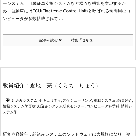
ーシステム，自動駐車支援システムなど様々な機能を実現するた
め，自動車にはECU(Electronic Control Unit)と呼ばれる制御用のコ
ンピュータが多数搭載されて ...
記事を読む
ミニ特集「セキュ ...
教員紹介：倉地 亮（くらち りょう）
組込みシステム
,
セキュリティ
,
スケジューリング
,
車載システム
,
教員紹介
,
情報システム学専攻
,
組込みシステム研究センター
,
コンピュータ科学科
,
情報シ
ステム系
研究内容
近年，組込みシステムのソフトウェアは大規模になり，複