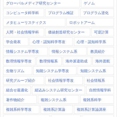
グローバルメディア研究センター
ゲノム
コンピュータ科学科
プログラム検証
プログラム逆化
メタヒューリスティクス
ロボットアーム
人間・社会情報学科
価値創造研究センター
可逆計算
学会発表
心理・認知科学専攻
心理・認知科学系
情報システム学専攻
情報システム系
教員紹介
数理情報学専攻
数理情報系
海外派遣助成
海外渡航
生物リズム
知能システム学専攻
知能システム系
研究グループ紹介
社会情報学専攻
社会情報系
組合せ最適化
組込みシステム研究センター
自然情報学科
著作物紹介
複雑システム系
複雑系科学
複雑系科学専攻
複雑系計算論
複雑系計算論講座