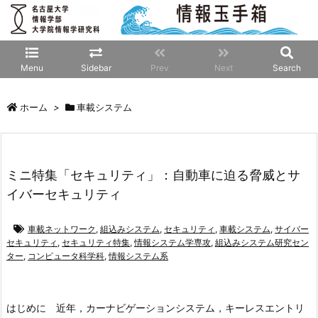
Menu
Sidebar
Prev
Next
Search
ホーム
>
車載システム
ミニ特集「セキュリティ」：自動車に迫る脅威とサ
イバーセキュリティ
車載ネットワーク
,
組込みシステム
,
セキュリティ
,
車載システム
,
サイバー
セキュリティ
,
セキュリティ特集
,
情報システム学専攻
,
組込みシステム研究セン
ター
,
コンピュータ科学科
,
情報システム系
はじめに
近年，カーナビゲーションシステム，キーレスエントリ