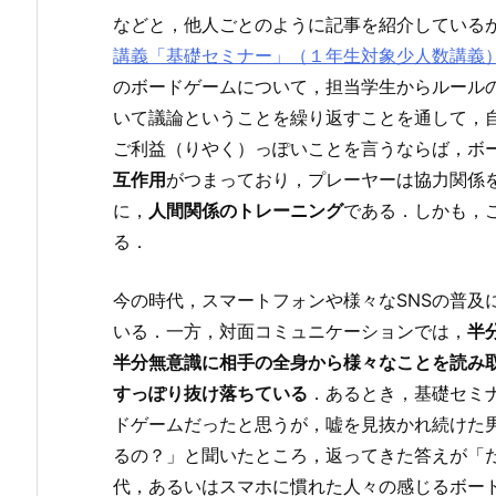
などと，他人ごとのように記事を紹介しているが
講義「基礎セミナー」（１年生対象少人数講義
のボードゲームについて，担当学生からルール
いて議論ということを繰り返すことを通して，
ご利益（りやく）っぽいことを言うならば，ボ
互作用
がつまっており，プレーヤーは協力関係
に，
人間関係のトレーニング
である．しかも，
る．
今の時代，スマートフォンや様々なSNSの普及
いる．一方，対面コミュニケーションでは，
半
半分無意識に相手の全身から様々なことを読み
すっぽり抜け落ちている
．あるとき，基礎セミ
ドゲームだったと思うが，嘘を見抜かれ続けた
るの？」と聞いたところ，返ってきた答えが「
代，あるいはスマホに慣れた人々の感じるボー