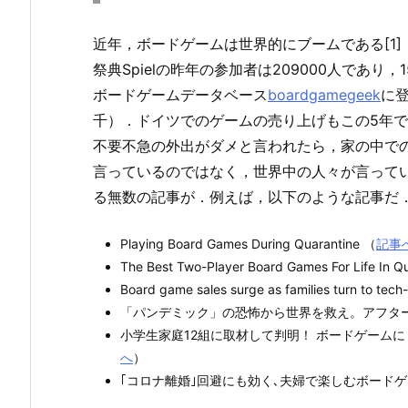
近年，ボードゲームは世界的にブームである[1
祭典Spielの昨年の参加者は209000人であ
ボードゲームデータベース
boardgamegeek
に
千）．ドイツでのゲームの売り上げもこの5年で
不要不急の外出がダメと言われたら，家の中で
言っているのではなく，世界中の人々が言って
る無数の記事が．例えば，以下のような記事だ
Playing Board Games During Quarantine （
記事
The Best Two-Player Board Games For Life In Q
Board game sales surge as families turn to tec
「パンデミック」の恐怖から世界を救え。アフター
小学生家庭12組に取材して判明！ ボードゲーム
へ
）
｢コロナ離婚｣回避にも効く､夫婦で楽しむボードゲ