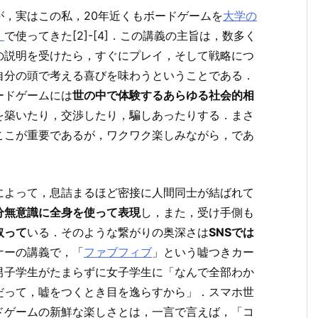
，実はこの私，20年近くもボードゲームを
大学の
）
で使ってきた[2]-[4]．この講義の主旨は，数多く
の説明を受けたら，すぐにプレイ，そして戦略につ
自分の頭で考える喜びを味わうということである．
ードゲームには
世の中で体験するあらゆる社会的相
を築いたり，交渉したり，騙しあったりする．まさ
ここが重要であるが，ワクワク楽しみながら，であ
によって，息詰まるほど密接に人間同士が結ばれて
分無意識に全身を使って表現
し，また，受け手側も
取って
いる．そのような繋がりの奥深さは
SNSでは
ナーの講義で，「
ファブフィブ
」という嘘つきカー
男子学生がたまらずに女子学生に「なんで全部わか
だって，嘘をつくとき目を逸らすから」．スマホ世
ドゲームの新鮮な楽しさとは，一言で言えば，「コ