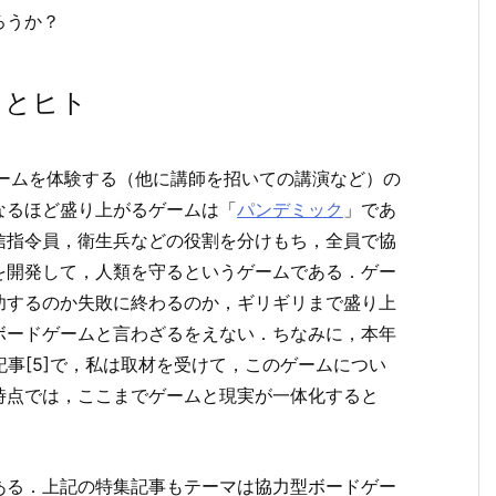
ろうか？
トとヒト
ゲームを体験する（他に講師を招いての講演など）の
なるほど盛り上がるゲームは「
パンデミック
」であ
信指令員，衛生兵などの役割を分けもち，全員で協
を開発して，人類を守るというゲームである．ゲー
功するのか失敗に終わるのか，ギリギリまで盛り上
ボードゲームと言わざるをえない．ちなみに，本年
記事[5]で，私は取材を受けて，このゲームについ
時点では，ここまでゲームと現実が一体化すると
ある．上記の特集記事もテーマは協力型ボードゲー