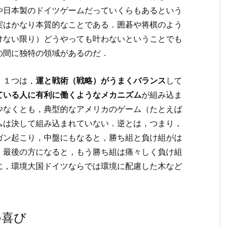
や日本製のドイツゲームだっていくらもあるという
実はかなり本質的なことである．囲碁や将棋のよう
けない限り）どうやっても叶わないということでも
の間に独特の領域があるのだ．
．１つは，
運と戦術（戦略）がうまくバランス
して
ている人に有利に働くようなメカニズム
が組み込ま
少なくとも，典型的なアメリカのゲーム（たとえば
ムは決して組み込まれていない．逆とは，つまり，
ガン起こり，中盤にもなると，勝ち組と負け組がは
，最後の方になると，もう勝ち組は痛々しく負け組
に，環境大国ドイツならでは環境に配慮した木など
の喜び