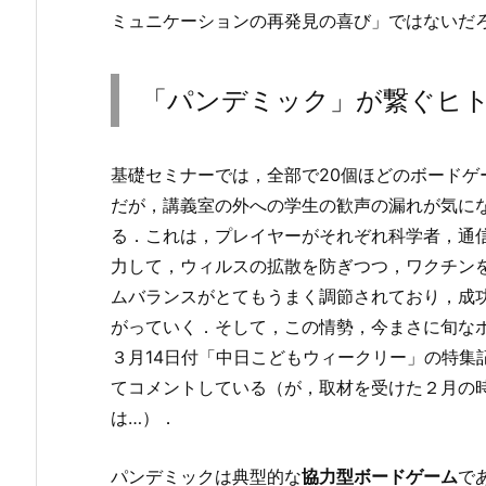
ミュニケーションの再発見の喜び」ではないだ
「パンデミック」が繋ぐヒ
基礎セミナーでは，全部で20個ほどのボード
だが，講義室の外への学生の歓声の漏れが気に
る．これは，プレイヤーがそれぞれ科学者，通
力して，ウィルスの拡散を防ぎつつ，ワクチン
ムバランスがとてもうまく調節されており，成
がっていく．そして，この情勢，今まさに旬な
３月14日付「中日こどもウィークリー」の特集
てコメントしている（が，取材を受けた２月の
は…）．
パンデミックは典型的な
協力型ボードゲーム
で