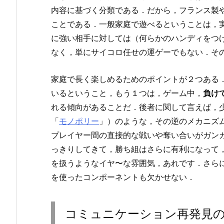
内容に基づく分類である．だから，フランス製
ことである．一般家庭で遊べるということは，
に強い相手に対しては（何らかのハンディをつ
なく，単にサイコロ任せの運ゲーでもない．そ
家庭で長く楽しめるためのポイントが２つある
いるということ，もう１つは，ゲーム中，
負け
れる傾向があることだ．後者に関して言えば，
「
モノポリー
」）のような，その逆のメカニズ
プレイヤー間の直接的な戦いや奪い合いがガン
っきりしてきて，勝ち組はさらに有利になって
を扱うようなイヤ〜な雰囲気，あれです．さら
を使ったコンポーネントも欠かせない．
コミュニケーション再発見