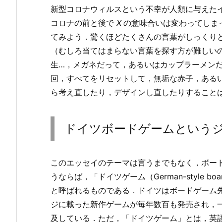
新型コロナウィルスという不幸が人類に与えた
コロナの前と後で
X
の意味合いは変わってしま
てみよう．驚くほどたくさんの言葉がしっくり
（むしろ当てはまらない言葉を探す方が難しい
生…，メガネだって，あるいはカップラーメン
回，すべてをリセットして，無垢な赤子，ある
ら考え直したり，デザインし直したりすること
ドイツボードゲームという
このエッセイのテーマは言うまでもなく，ボー
うならば，「ドイツゲーム（German-style bo
と呼ばれるものである．ドイツはボードゲーム
ジに載った新作ゲームが毎年数百も発売され，
及している．ただ，「ドイツゲーム」とは，英