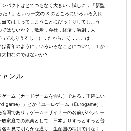
インパクトはとてつもなく大きい．試しに，「新型
った！」という一文の
X
のところにいろいろ入れ
と当てはまってしまうことにびっくりしてしまう
のではないか？，散歩，会社，経済，演劇，人
だってありうるし！）．だからこそ，ここは，一
いは青年のように，いろいろなことについて，１か
は大切なのではないか？
ジャンル
ドゲーム（カードゲームを含む）である．正確にい
ard game）」とか「ユーロゲーム（Eurogame）」
先進国であり，ゲームデザイナーの名前がパッケー
一般家庭での娯楽として，日本よりずっとずっと普
語名を見て明らかな通り，生産国の種別ではなく，