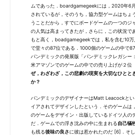
ムであった．boardgamegeekには，2020
されているが，そのうち，協力型ゲームはちょう
うことだから，すでにボードゲームの一つのジ
の人気は高まってきたが，さらに，この状況で
もと高く，boadgamegeekでは，私を含む
で堂々の87位である．1000個のゲームの中で
パンデミックの発展版「パンデミックレガシー
米アマゾンでのゲームの中での売り上げが２位
ぜ，わざわざ，この悲劇の現実を大切なひとと
か？
パンデミックのデザイナーはMatt Leacoc
イアされてデザインしたという．そのゲームは，
のゲームをデザイン・出版しているドイツ人のデザイナ
だ．ゲームでの浮き沈みの中に生まれる
自己犠
も残る
後味の良さ
に彼は惹かれたのだ [6]．そ