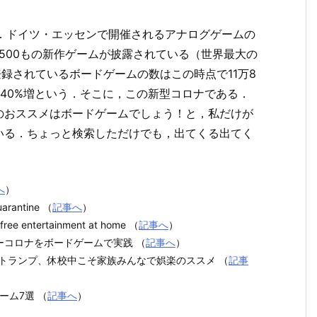
]．ドイツ・エッセンで開催されるアナログゲームの
り，1500もの新作ゲームが披露されている（世界最大の
登録されているボードゲームの数はこの時点で11万8
40%増という．そこに，この新型コロナである．
のおススメはボードゲームでしょう！と，私だけが
いる．ちょっと検索しただけでも，出てくる出てく
．
へ
）
uarantine （
記事へ
）
h-free entertainment at home （
記事へ
）
コロナをボードゲームで実践 （
記事へ
）
にトランプ、休校中こそ家族みんなで娯楽のススメ （
記事
ーム7選 （
記事へ
）