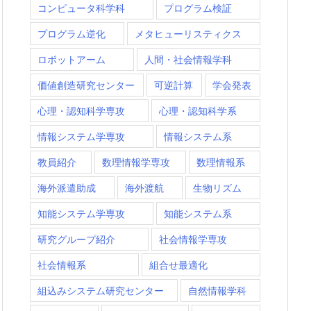
コンピュータ科学科
プログラム検証
プログラム逆化
メタヒューリスティクス
ロボットアーム
人間・社会情報学科
価値創造研究センター
可逆計算
学会発表
心理・認知科学専攻
心理・認知科学系
情報システム学専攻
情報システム系
教員紹介
数理情報学専攻
数理情報系
海外派遣助成
海外渡航
生物リズム
知能システム学専攻
知能システム系
研究グループ紹介
社会情報学専攻
社会情報系
組合せ最適化
組込みシステム研究センター
自然情報学科