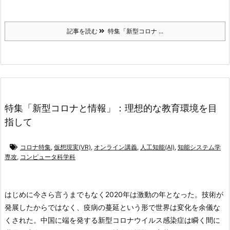
記事を読む
特集「新型コロナ ...
特集「新型コロナと情報」：理想的な教育環境を目
指して
コロナ特集
,
仮想現実(VR)
,
オンライン講義
,
人工知能(AI)
,
知能システム学
専攻
,
コンピュータ科学科
はじめに
今さら言うまでもなく2020年は激動の年となった。技術が
発展したからではなく、疫病の蔓延という形で世界は変化を余儀な
くされた。中国に端を発する新型コロナウイルス感染症は瞬く間に