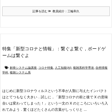
記事を読む
教員紹介：三輪和久
特集「新型コロナと情報」：繋ぐよ繋ぐ，ボードゲ
ームは繋ぐよ
創発システム論講座
,
コロナ特集
,
人工知能(AI)
,
複雑系科学専攻
,
自然情報
学科
,
複雑システム系
はじめに
新型コロナウィルスという不幸が人類に与えたインパクト
はとてつもなく大きい．試しに，「新型コロナの前と後で X の意味
合いは変わってしまった！」という一文の X のところにいろいろ入
れてみよう．驚くほどたくさんの言葉がしっくりと ...