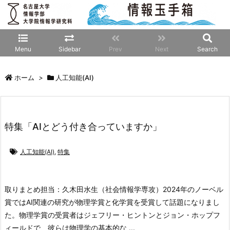
Menu
Sidebar
Prev
Next
Search
ホーム
>
人工知能(AI)
特集「AIとどう付き合っていますか」
人工知能(AI)
,
特集
取りまとめ担当：久木田水生（社会情報学専攻）
2024年のノーベル
賞ではAI関連の研究が物理学賞と化学賞を受賞して話題になりまし
た。物理学賞の受賞者はジェフリー・ヒントンとジョン・ホップフ
ィールドで、彼らは物理学の基本的な ...