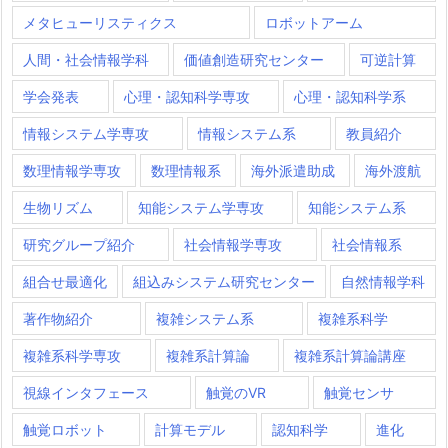
メタヒューリスティクス
ロボットアーム
人間・社会情報学科
価値創造研究センター
可逆計算
学会発表
心理・認知科学専攻
心理・認知科学系
情報システム学専攻
情報システム系
教員紹介
数理情報学専攻
数理情報系
海外派遣助成
海外渡航
生物リズム
知能システム学専攻
知能システム系
研究グループ紹介
社会情報学専攻
社会情報系
組合せ最適化
組込みシステム研究センター
自然情報学科
著作物紹介
複雑システム系
複雑系科学
複雑系科学専攻
複雑系計算論
複雑系計算論講座
視線インタフェース
触覚のVR
触覚センサ
触覚ロボット
計算モデル
認知科学
進化