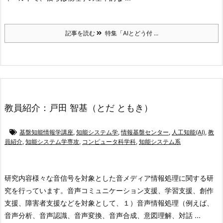
記事を読む
特集「AIとどう付 ...
教員紹介：戸田 智基（とだ ともき）
基盤知能情報学講座
,
知能システム学
,
情報基盤センター
,
人工知能(AI)
,
教
員紹介
,
知能システム学専攻
,
コンピュータ科学科
,
知能システム系
研究内容
様々な音信号を対象とした音メディア情報処理に関する研
究を行っています。音声コミュニケーション支援、学習支援、創作
支援、障害者支援などを対象として、１）音声情報処理（例えば、
音声分析、音声認識、音声変換、音声合成、意図理解、対話 ...