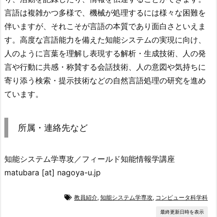
言語は複雑かつ多様で、機械が処理するには様々な困難を
伴いますが、それこそが言語の本質であり面白さといえま
す。高度な言語能力を備えた知能システムの実現に向け、
人のように言葉を理解し表現する解析・生成技術、人の発
言や行動に共感・称賛する会話技術、人の意図や気持ちに
寄り添う検索・提示技術などの自然言語処理の研究を進め
ています。
所属・連絡先など
知能システム学専攻／フィールド知能情報学講座
matubara [at] nagoya-u.jp
教員紹介
,
知能システム学専攻
,
コンピュータ科学科
最終更新日時を表示