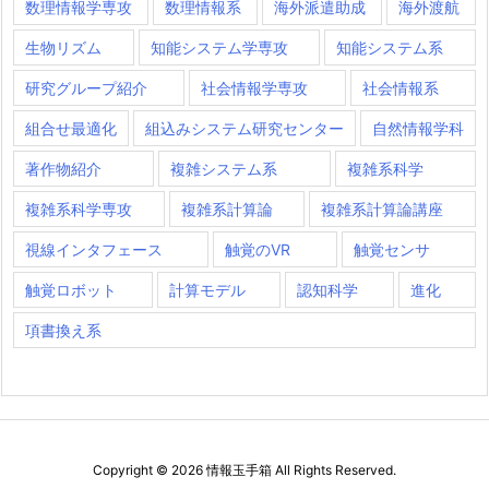
数理情報学専攻
数理情報系
海外派遣助成
海外渡航
生物リズム
知能システム学専攻
知能システム系
研究グループ紹介
社会情報学専攻
社会情報系
組合せ最適化
組込みシステム研究センター
自然情報学科
著作物紹介
複雑システム系
複雑系科学
複雑系科学専攻
複雑系計算論
複雑系計算論講座
視線インタフェース
触覚のVR
触覚センサ
触覚ロボット
計算モデル
認知科学
進化
項書換え系
Copyright ©
2026
情報玉手箱
All Rights Reserved.