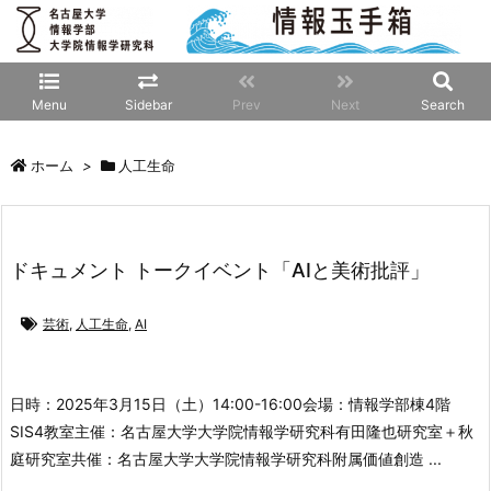
Menu
Sidebar
Prev
Next
Search
ホーム
>
人工生命
ドキュメント トークイベント「AIと美術批評」
芸術
,
人工生命
,
AI
日時：2025年3月15日（土）14:00-16:00
会場：情報学部棟4階
SIS4教室
主催：名古屋大学大学院情報学研究科有田隆也研究室＋秋
庭研究室
共催：名古屋大学大学院情報学研究科附属価値創造 ...