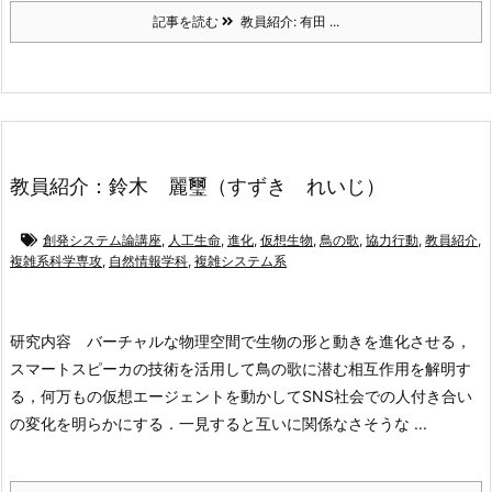
記事を読む
教員紹介: 有田 ...
教員紹介：鈴木 麗璽（すずき れいじ）
創発システム論講座
,
人工生命
,
進化
,
仮想生物
,
鳥の歌
,
協力行動
,
教員紹介
,
複雑系科学専攻
,
自然情報学科
,
複雑システム系
研究内容
バーチャルな物理空間で生物の形と動きを進化させる，
スマートスピーカの技術を活用して鳥の歌に潜む相互作用を解明す
る，何万もの仮想エージェントを動かしてSNS社会での人付き合い
の変化を明らかにする．一見すると互いに関係なさそうな ...