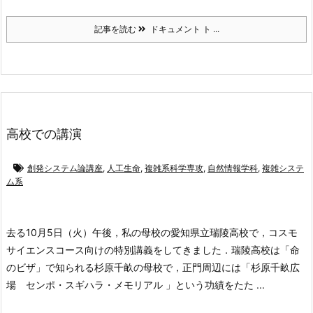
記事を読む
ドキュメント ト ...
高校での講演
創発システム論講座
,
人工生命
,
複雑系科学専攻
,
自然情報学科
,
複雑システ
ム系
去る10月5日（火）午後，私の母校の愛知県立瑞陵高校で，コスモ
サイエンスコース向けの特別講義をしてきました．瑞陵高校は「命
のビザ」で知られる杉原千畝の母校で，正門周辺には「杉原千畝広
場 センポ・スギハラ・メモリアル 」という功績をたた ...