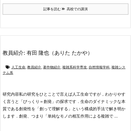
記事を読む
高校での講演
教員紹介: 有田 隆也（ありた たかや）
人工生命
,
教員紹介
,
著作物紹介
,
複雑系科学専攻
,
自然情報学科
,
複雑シス
テム系
研究内容
私の研究をひとことで言えば人工生命ですが，わかりやす
く言うと「びっくり＝創発」の探求です．生命のダイナミックな本
質である創発性を「創って理解する」という構成的手法で解き明か
します．創発、つまり「単純なモノの相互作用による複雑で ...