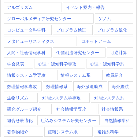
アルゴリズム
イベント案内・報告
グローバルメディア研究センター
ゲノム
コンピュータ科学科
プログラム検証
プログラム逆化
メタヒューリスティクス
ロボットアーム
人間・社会情報学科
価値創造研究センター
可逆計算
学会発表
心理・認知科学専攻
心理・認知科学系
情報システム学専攻
情報システム系
教員紹介
数理情報学専攻
数理情報系
海外派遣助成
海外渡航
生物リズム
知能システム学専攻
知能システム系
研究グループ紹介
社会情報学専攻
社会情報系
組合せ最適化
組込みシステム研究センター
自然情報学科
著作物紹介
複雑システム系
複雑系科学