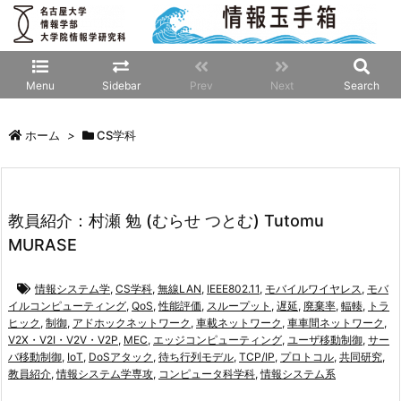
Menu
Sidebar
Prev
Next
Search
ホーム
>
CS学科
教員紹介：村瀬 勉 (むらせ つとむ) Tutomu
MURASE
情報システム学
,
CS学科
,
無線LAN
,
IEEE802.11
,
モバイルワイヤレス
,
モバ
イルコンピューティング
,
QoS
,
性能評価
,
スループット
,
遅延
,
廃棄率
,
輻輳
,
トラ
ヒック
,
制御
,
アドホックネットワーク
,
車載ネットワーク
,
車車間ネットワーク
,
V2X・V2I・V2V・V2P
,
MEC
,
エッジコンピューティング
,
ユーザ移動制御
,
サー
バ移動制御
,
IoT
,
DoSアタック
,
待ち行列モデル
,
TCP/IP
,
プロトコル
,
共同研究
,
教員紹介
,
情報システム学専攻
,
コンピュータ科学科
,
情報システム系